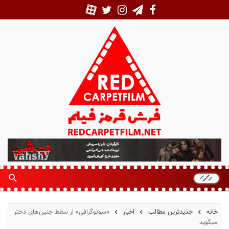
ف
ر
ش
ق
ر
م
خانه
جدیدترین مطالب
اخبار
«سونوگرافی» از سقط جنین‌های دختر
ز
میگوید