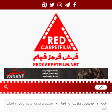
ف
ر
ش
ق
ر
م
خانه
جدیدترین مطالب
اخبار
«عشق در پیری» در روز پایانی ۲ اجرایی
ز
شد