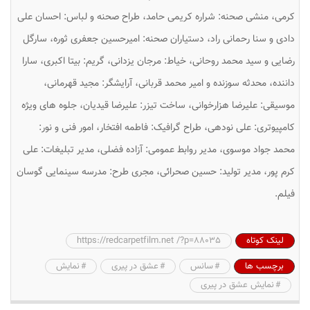
کرمی، منشی صحنه: شراره کریمی حامد، طراح صحنه و لباس: احسان علی
دادی و سنا رحمانی راد، دستیاران صحنه: امیرحسین جعفری ثوره، سارگل
رضایی و سید محمد روحانی، خیاط: مرجان یزدانی، گریم: بیتا اکبری، سارا
داننده، محدثه سوزنده و امیر محمد قربانی، آرایشگر: مجید قهرمانی،
موسیقی: علیرضا هزارخوانی، ساخت تیزر: علیرضا قیدیان، جلوه های ویژه
کامپیوتری: علی نودهی، طراح گرافیک: فاطمه افتخار، امور فنی و نور:
محمد جواد موسوی، مدیر روابط عمومی: آزاده فضلی، مدیر تبلیغات: علی
کرم پور، مدیر تولید: حسین صحرائی، مجری طرح: مدرسه سینمایی گوسان
فیلم.
لینک کوتاه
https://redcarpetfilm.net /?p=88035
برچسب ها
سانس
عشق در پیری
نمایش
نمایش عشق در پیری