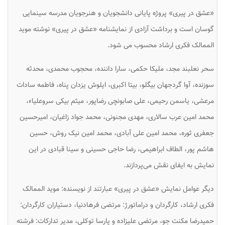
«عشق در پیری» پروژه پایانی دانشجویان و هنرجویان مدرسه سینمایی
گوسان است و برداشت آزادی از نمایشنامه «عشق در پیری» نوشته موید
الممالک فکری ارشاد محسوب می شود.
سحر نعلبند مجد، ملیکا حکمی، سارا داننده، محجوب محمدی، محدثه
سوزنده، آوا گردجهان بیگلو، بیتا اکبری، ایلوش یزدان پناه، فاطمه سادات
مرعشی، یاسمن رحیمی، علی صابونچی رضاپور، میثم بیکی سروعلیاء،
محمد امین عرب سالاری، مهدی مجنونی، محمد جواد زاغیان، امیرحسین
جعفری ثوره، محمد امین علی آبادی، محمد امین نیک روش، حسین
هاشم پور، الطاف ابراهیمی، رضا حاجی حسینی و سینا قبادی در این
نمایش به ایفای نقش می‌پردازند.
دیگر عوامل نمایش «عشق در پیری» عبارتند از نویسنده: موید الممالک
فکری ارشاد، کارگردان و دراماتورژ: مرتضی فرهادنیا، دستیاران کارگردان:
حمیدرضا مکنت جو، مرتضی علیزاده و پارسا توکلی، مدیر تدارکات: فرشته