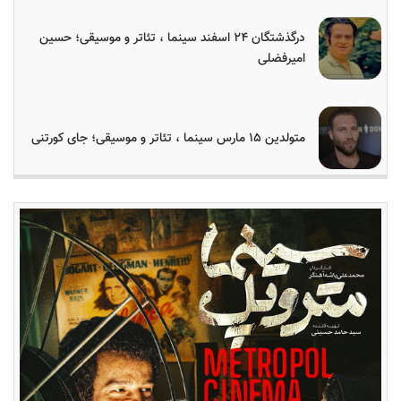
درگذشتگان ۲۴ اسفند سینما ، تئاتر و موسیقی؛ حسین
امیرفضلی
متولدین ۱۵ مارس سینما ، تئاتر و موسیقی؛ جای کورتنی