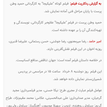
به گزارش ردکارپت فیلم:
فیلم کوتاه “علیکیجا” به کارگردانی حمید وطن
پرست با پایان مراحل فنی آماده نمایش شد.
حمید وطن پرست در فیلم “علیکیجا” علاوه‌بر کارگردانی، نویسندگی و
تهیه‌کنندگی آن را بر عهده داشته است.
امیر حامد
، رضا میرمعنوی، رضا جوشنی، حسن رستمانی، علیرضا قنبری،
روزبه اخوان در این فیلم نقش‌آفرینی دارند.
در خلاصه داستان فیلم آمده است: جهان تناقض منافع انسانیست.
این فیلم روز دوشنبه ۸ خرداد ساعت ۱۵ در مراسمی در پردیس
شمیران‌سنتر نمایش داده خواهد شد.
عوامل فیلم عبارت از مجری طرح: نیکا حسنی، مدیر فیلمبرداری: مجید
گرجیان، مدیر صدابرداری: علی عبدالحسینی، عکاس: محمد مقیم‌نژاد، طراح
گریم: سیاوش روهنده، تدوین: سهیلا موسوی، آهنگساز: سیاوش ولی‌پور،