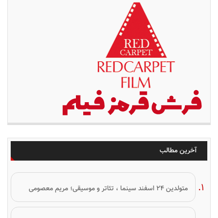
آخرین مطالب
متولدین ۲۴ اسفند سینما ، تئاتر و موسیقی؛ مریم معصومی