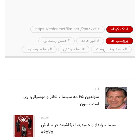
لینک کوتاه
https://redcarpetfilm.net /?p=86742
برچسب ها
امیر حامد
حسن رستمانی
حمید وطن پرست
رضا جوشنی
رضا میرمعنوی
قبلی
متولدین ۲۵ مه سینما ، تئاتر و موسیقی؛ ری
استیونسون
بعدی
سیما تیرانداز و حمیدرضا ترکاشوند در نمایش
«۶۵۷»