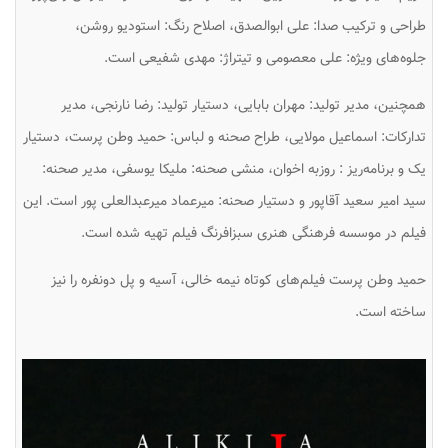
طراحی و ترکیب صدا: علی ابوالصدق، اصلاح رنگ: استودیو روشن،
جلوه‌های ویژه: علی معصومی و تیتراژ: مهدی شفیعی است.
همچنین، مدیر تولید: مهران بابایی، دستیار تولید: رضا نارنجی، مدیر
تدارکات: اسماعیل مولایی، طراح صحنه و لباس: حمید وطن پرست، دستیار
یک و برنامه‌ریز : روزبه اخوان، منشی صحنه: ملیکا یوسفی، مدیر صحنه:
سید امیر سعید آقاپور و دستیار صحنه: میرعماد میرعبدالعلی پور است. این
فیلم در موسسه فرهنگی هنری سبزافرنگ فیلم تهیه شده است.
حمید وطن پرست فیلم‌های کوتاه نیمه خالی، آسیه و پل دونفره را نیز
ساخته است.