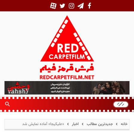
ف
ر
ش
ق
ر
م
خانه
جدیدترین مطالب
اخبار
«علیکیجا» آماده نمایش شد
ز