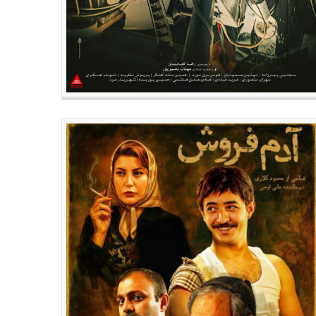
سینما
هنرمندان