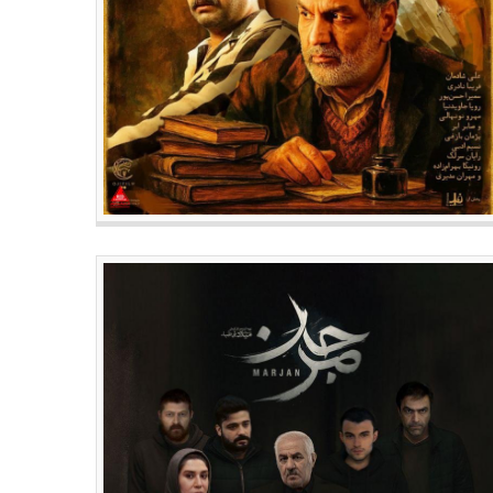
ستن «بچه مردم» و «غریزه» به
متولدین ۲۳ مهر سینما ، تئاتر و
اکران پاییزی سینماها
موسیقی؛ سیاوش اسعدی