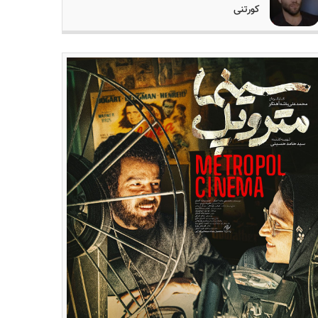
کورتنی