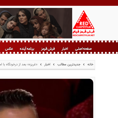
ف
ر
صفحه اصلی
اخبار
فرش قرمز
برنامه آینده
عکس
ش
ق
ر
خانه
جدیدترین مطالب
اخبار
«غریزه» بعد از درخونگاه با 
م
ز