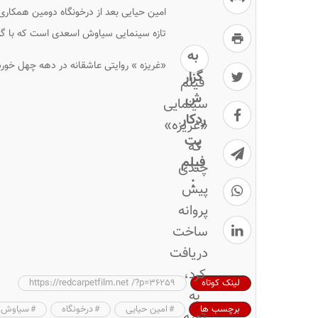
امین حیایى بعد از درخونگاه دومین همکارى
تازه سینمایى سیاوش اسعدی است که با گذش
به
«غریزه » روایتی عاشقانه در دهه چهل خو
گزار
فیلم
ش
سینمایی
ردکار
«غریزه»
پت
که
فیلم
چندی
:
پیش
پروانه
ساخت
دریافت
کرد،
لینک کوتاه
https://redcarpetfilm.net /?p=36259
به
برچسب ها
امین حیایی
درخونگاه
سیاوش 
تهیه