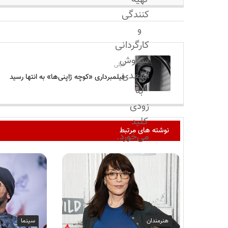
کنندگی
و
کارگردانی
سیاوش
قبلی
اسعدی
فیلمبرداری «کوچه ژاپنی‌ها» به انتها رسید
به
زودی
کلید
نوشته های مرتبط
می‌خورد.
هنرمندان
سینما