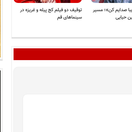
با صدایم کن»؛ مسیر
توقیف دو فیلم کج پیله و غریزه در
پیو
ن حیایی
سینماهای قم
صف 