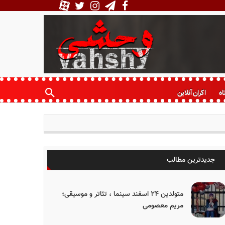
اه
اکران آنلاین
جدیدترین مطالب
متولدین ۲۴ اسفند سینما ، تئاتر و موسیقی؛
مریم معصومی