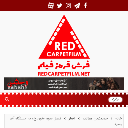
ف
ر
ش
ق
ر
م
خانه
جدیدترین مطالب
اخبار
فصل سوم «نون.خ» به ایستگاه آخر
ز
رسید