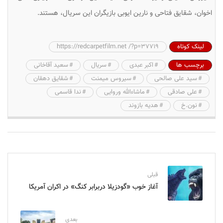
اخوان، شقایق فتاحی و نارین ایوبی بازیگران این سریال، هستند.
لینک کوتاه
https://redcarpetfilm.net /?p=37719
برچسب ها
اکبر عبدی
سریال
سعید آقاخانی
سید علی صالحی
سیروس میمنت
شقایق دهقان
علی صادقی
ماشاءالله وروایی
ندا قاسمی
نون.خ
هدیه بازوند
قبلی
آغاز خوب «گودزیلا دربرابر کنگ» در اکران آمریکا
بعدی