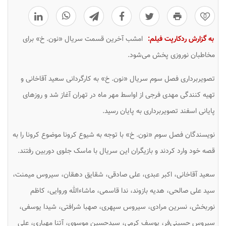
0
به گزارش ردکارپت فیلم:
امشب آخرین قسمت سریال «نون. خ» برای
مخاطبان نوروزی پخش می‌شود.
تصویربرداری فصل سوم سریال «نون. خ» به کارگردانی سعید آقاخانی و
تهیه کنندگی مهدی فرجی از اواسط مهر ماه در تهران آغاز شد و روزهای
پایانی اسفند تصویربرداری به پایان رسید.
نویسندگان فصل سوم «نون. خ» با توجه به شیوع کرونا موضوع کرونا را به
قصه خود وارد کردند و بازیگران این سریال با ماسک جلوی دوربین رفتند.
سعید آقاخانی، اکبر عبدی، علی صادقی، شقایق دهقان، سیروس میمنت،
سید علی صالحی، هدیه بازوند، ندا قاسمی، ماشاءالله وروایی، کاظم
نوربخش، نسرین مرادی، سیروس سپهری، صهبا شرافتی، شیدا یوسفی،
سیروس حسینی‌فر، یوسف کرمی، سیدحسین موسوی، آتنا مهیاری، علی