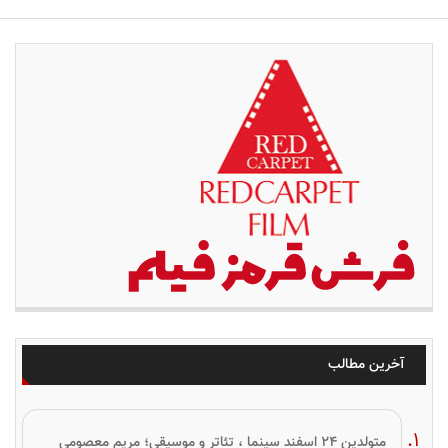
آخرین مطالب
متولدین ۲۴ اسفند سینما ، تئاتر و موسیقی؛ مریم معصومی