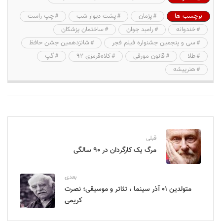
برچسب ها
پژمان
پشت دیوار شب
چپ راست
خندوانه
رامبد جوان
ساختمان پزشکان
سی و پنجمین جشنواره فیلم فجر
شانزدهمین جشن حافظ
طلا
قانون مورفی
کلاه‌قرمزی ۹۲
گپ
هنرپیشه
قبلی
مرگ یک کارگردان در ۹۰ سالگی
بعدی
متولدین ۰۱ آذر سینما ، تئاتر و موسیقی؛ نصرت
کریمی