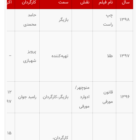
سال
نام فیلم
نقش
سمت
کارگردان
اکران
چپ
حامد
۱۳۹۸
بازیگر
راست
محمدی
پرویز
۱۳۹۷
طلا
تهیه‌کننده
–
شهبازی
منوچهر/
قانون
۱۲ دی
۱۳۹۶
ادوارد
بازیگر،کارگردان
رامبد جوان
مورفی
۱۳۹۷
مورفی
۱۵
کارگردان،