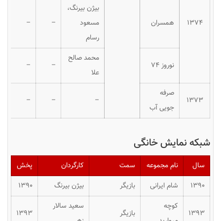
بیژن بیرنگ،
۱۳۷۴
همسران
مسعود
–
–
رسام
محمد صالح
نوروز ۷۴
–
–
علا
صرفه
–
–
–
۱۳۷۳
جویی آب
شبکه نمایش خانگی
سال
نام مجموعه
سمت
کارگردان
پخش
۱۳۹۰
شام ایرانی
بازیگر
بیژن بیرنگ
۱۳۹۰
کوچه
سعید سالار
۱۳۹۳
بازیگر
۱۳۹۳
مروارید
زهی