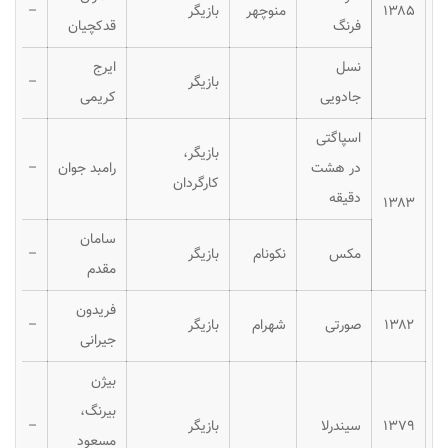
۱۳۸۵
منوچهر
بازیگر
–
فرنگ
قدکچیان
نسل
ایرج
بازیگر
–
جادویی
کریمی
اسپاگتی
بازیگر،
در هشت
رامبد جوان
–
کارگردان
دقیقه
۱۳۸۳
سامان
مکس
نکونام
بازیگر
–
مقدم
فریدون
۱۳۸۲
صورتی
شهرام
بازیگر
–
جیرانی
بیژن
بیرنگ،
۱۳۷۹
سیندرلا
بازیگر
–
مسعود