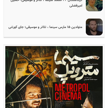
درگذشتگان ۲۴ اسفند سینما ، تئاتر و موسیقی؛ حسین
امیرفضلی
متولدین ۱۵ مارس سینما ، تئاتر و موسیقی؛ جای کورتنی