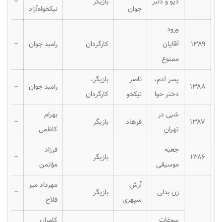
دیو و دلبر
بازیگر
–
جوان
نیکخواه‌آزاد
ورود
۱۳۸۹
آقایان
کارگردان
رامبد جوان
–
ممنوع
پسر آدم،
ناصر
بازیگر،
۱۳۸۸
رامبد جوان
–
دختر حوا
نیکخو
کارگردان
شبی در
بهرام
۱۳۸۷
فرهاد
بازیگر
–
تهران
کاظمی
جعبه
فرزاد
۱۳۸۶
بازیگر
–
موسیقی
مؤتمن
آرش
مهرداد میر
زن بدلی
بازیگر
–
سپهری
فلاح
سوغات
کامران