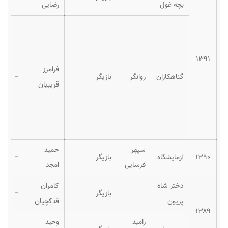
بچه غول
رضایی
۱۳۹۱
فرامرز
گناهکاران
روانگر
بازیگر
–
قریبیان
سپهر
حمید
۱۳۹۰
آزمایشگاه
بازیگر
–
فرسایی
امجد
دختر شاه
کامران
بازیگر
–
پریون
قدکچیان
۱۳۸۹
رامبد
وحید