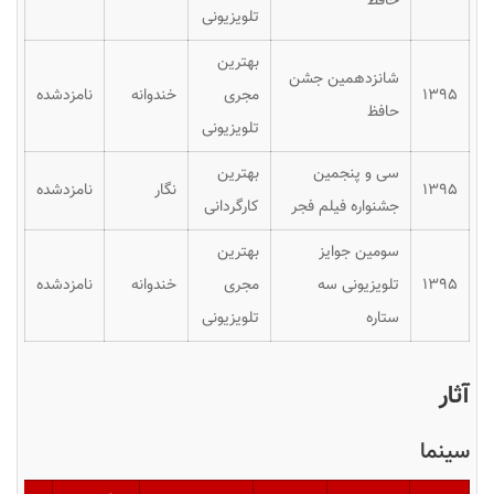
حافظ
تلویزیونی
بهترین
شانزدهمین جشن
۱۳۹۵
مجری
خندوانه
نامزدشده
حافظ
تلویزیونی
سی و پنجمین
بهترین
۱۳۹۵
نگار
نامزدشده
جشنواره فیلم فجر
کارگردانی
سومین جوایز
بهترین
۱۳۹۵
تلویزیونی سه
مجری
خندوانه
نامزدشده
ستاره
تلویزیونی
آثار
سینما