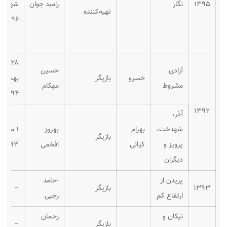
۱۳۹۵
نگار
رامبد جوان
شهریور
تهیه‌کننده
۱۳۹۶
۲۸
آزادی
حسین
خسرو
بازیگر
بهمن
مشروط
مهکام
۱۳۹۴
۱۳۹۲
آذر،
شهدخت،
بهرام
بهروز
۱ مرداد
بازیگر
پرویز و
کیانی
افخمی
۱۳۹۳
دیگران
پریدن از
-حامد
۱۳۹۳
بازیگر
–
ارتفاع کم
رجبی
نیکان و
رحمان
بازیگر
–