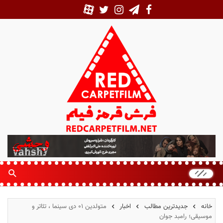
ف
ر
ش
ق
ر
م
خانه
جدیدترین مطالب
اخبار
متولدین ۰۱ دی سینما ، تئاتر و
ز
موسیقی؛ رامبد جوان