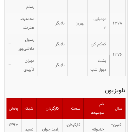
رسام
مومیایی
محمدرضا
۱۳۷۸
بهروز
بازیگر
–
۳
هنرمند
رسول
کمکم کن
بازیگر
–
ملاقلی‌پور
۱۳۷۶
پشت
مهران
بازیگر
–
دیوار شب
تأییدی
تلویزیون
نام
سال
سمت
کارگردان
شبکه
پخش
مجموعه
اکنون–
کارگردان،
۱۳۹۳-
خندوانه
رامبد جوان
نسیم