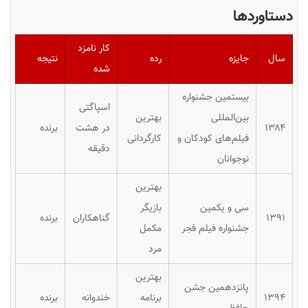
دستاوردها
کار نامزد
سال
جایزه
رده
نتیجه
شده
بیستمین جشنواره
اسپاگتی
بین‌المللی
بهترین
۱۳۸۴
در هشت
برنده
فیلم‌های کودکان و
کارگردانی
دقیقه
نوجوانان
بهترین
سی و یکمین
بازیگر
۱۳۹۱
گناهکاران
برنده
جشنواره فیلم فجر
مکمل
مرد
بهترین
پانزدهمین جشن
۱۳۹۴
برنامه
خندوانه
برنده