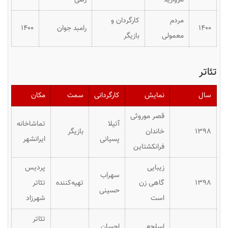
مردم
کارگردان و
١۴٠٠
رامبد جوان
۱۴۰۰
معمولی
بازیگر
تئاتر
سال
نمایش
کارگردانی
سمت
مکان
قصر موروثی
آتیلا
تماشاخانه
۱۳۹۸
خاندان
بازیگر
پسیانی
ایرانشهر
فرانکشتاین
زیبایی
پردیس
سهراب
۱۳۹۸
گاهی زن
تهیه‌کننده
تئاتر
حسینی
است
شهرزاد
تئاتر
اسلحه
احسان