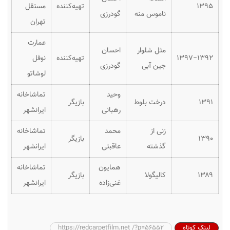
۱۳۹۵
تهیه‌کننده
مستقل
ناموس منه
گودرزی
تهران
عمارت
مثل شلوار
احسان
۱۳۹۷−۱۳۹۲
تهیه‌کننده
نوفل
جین آبی
گودرزی
لوشاتو
وحید
تماشاخانه
۱۳۹۱
درخت بلوط
بازیگر
رهبانی
ایرانشهر
زنی از
محمد
تماشاخانه
۱۳۹۰
بازیگر
گذشته
عاقبتی
ایرانشهر
همایون
تماشاخانه
۱۳۸۹
کالیگولا
بازیگر
غنی‌زاده
ایرانشهر
لینک کوتاه
https://redcarpetfilm.net /?p=56552