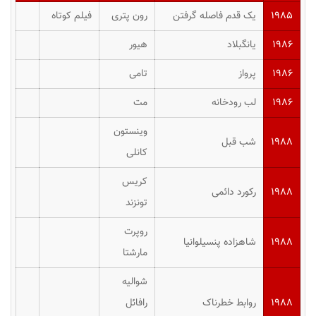
۱۹۸۵
یک قدم فاصله گرفتن
رون پتری
فیلم کوتاه
۱۹۸۶
یانگبلاد
هیور
۱۹۸۶
پرواز
تامی
۱۹۸۶
لب رودخانه
مت
وینستون
۱۹۸۸
شب قبل
کانلی
کریس
۱۹۸۸
رکورد دائمی
تونزند
روپرت
۱۹۸۸
شاهزاده پنسیلوانیا
مارشتا
شوالیه
۱۹۸۸
روابط خطرناک
رافائل