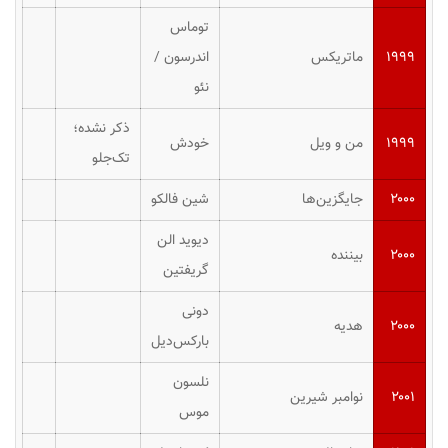
توماس
۱۹۹۹
ماتریکس
اندرسون /
نئو
ذکر نشده؛
۱۹۹۹
من و ویل
خودش
تک‌جلو
۲۰۰۰
جایگزین‌ها
شین فالکو
دیوید الن
۲۰۰۰
بیننده
گریفتین
دونی
۲۰۰۰
هدیه
بارکس‌دیل
نلسون
۲۰۰۱
نوامبر شیرین
موس