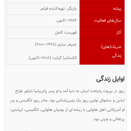
پیشه
بازیگر، تهیه‌کننده فیلم
سال‌های فعالیت
۱۹۸۴–اکنون
آثار
فهرست کامل
جنیفر سایم
(۱۹۹۸–۲۰۰۰)
شریک(های)
زندگی
الکساندرا گرانت
(۲۰۱۸–اکنون)
اوایل زندگی
ریوز در بیروت پایتخت لبنان به دنیا آمد و او پسر پاتریشیا تایلور طراح
لباس و ساموئل نولین ریوز یک زمین‌شناس بود. مادر ریوز انگلیسی و پدر
او آمریکایی اهل هاوایی با ریشه ای از بومیان هاوایی، انگلیسی، ایرلندی،
پرتغالی و چینی بود.