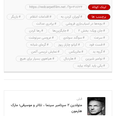
لینک کوتاه
https://redcarpetfilm.net /?p=48624
برچسب ها
آویزان کردن به
اقدامات انتقام
بازیگر
بچه‌ها در اسباب‌بازی فروشی
برادری عدالت
جان ویک: بخش ۲
جایگزین‌ها
رها کردن
سرعت
سوگند سوئدی
عروسی سرنوشت
فست فود
کیانو چارلز ریوز
گرمای شبانه
گروه بد
ماتریکس
نمایش تریسی آلمن
نوامبر شیرین
هاردبال
هیاهوی بسیار برای هیچ
یکی باید کوتاه بیاید
قبلی
متولدین ۲ سپتامبر سینما ، تئاتر و موسیقی؛ مارک
هارمون