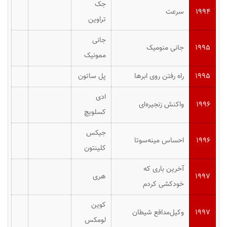
جک
۱۹۹۴
سرعت
تراوین
جانی
۱۹۹۵
جانی منومیک
ممونیک
۱۹۹۵
راه رفتن روی ابرها
پل ساتون
ادی
۱۹۹۶
واکنش زنجیره‌ای
کسلویچ
جیکس
۱۹۹۶
احساس مینه‌سوتا
کلینتون
آخرین باری که
۱۹۹۷
هری
خودکشی کردم
کوین
۱۹۹۷
وکیل‌مدافع شیطان
لومکس