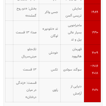
نمایش
بخش: «دو روح
۱۹۸۹
جسی واکر
تریسی آلمن
گمشده»
ماجراجویی
تد «تئودور»
۱۹۹۰
بسیار عالی
صدا؛ ۱۳ قسمت
لوگان
بیل و تد
قهرمان
تک‌جلو
۲۰۰۹
خودش
هالیوود
مینی‌سریال
۲۰۱۶–
سوگند سوئدی
تکس
۱۳ قسمت
۲۰۱۸
قسمت: «زندگی
دنیایی از
۲۰۲۰
راوی
در میان
آرامش
درختان»