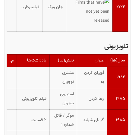
۲۰۲۲
جان ویک
فیلم‌برداری
تلویزیونی
سال(ها)
عنوان
نقش(ها)
یادداشت‌ها
م.
آویزان کردن
مشتری
۱۹۸۴
به
نوجوان
استیروی
۱۹۸۵
رها کردن
فیلم تلویزیونی
نوجوان
موگر / قاتل
۱۹۸۵
گرمای شبانه
۲ قسمت
شماره ۱