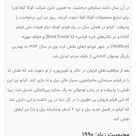
در آن سال مانند ستاره‌ای درخشید. به همین دلیل شرکت کوکا کولا او را
برای تبلیغ محصولات کوکا کولا دعوت کردند. ریوز نیز این درخواست را
پذیرفت. کیانو در همان سال در یک فیلم کوتاه درام هیئت ملی فیلم
کانادا و در تئاترهای «برد فراسر» (Brad Fraser’s) و «ولف بوی»
(
Wolfboy
) در شهر تورنتو ایفای نقش کرد؛ وی در سال ۱۹۸۴ به بهترین
بازیگر نوجوان کانادایی از طرف مردم تبدیل شد.
بعد از موفقیت‌های فراوان در تئاتر و تلویزیون، از او دعوت شد که نقش تد
را در فیلم سینمایی
ماجراجویی بسیار عالی بیل و تد
بازی کند. کیانو نیز این
نقش را پذیرفت و در زمان نوجوانی به یک ستاره بین‌المللی تبدیل شد؛ زیرا
که این فیلم فروش بی نظیری را در کل دنیا در پی داشت و این دلیلی شد
که کیانو در فصل جدید
بیل و تید ۲
(
سفر وحشیانه بیل و تد
) نیز ایفای
نقش کند.
محبوبیت زیاد: ۱۹۹۰