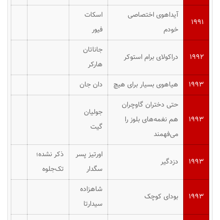
آیداهوی اختصاصی
اسکات
۱۹۹۱
خودم
فیور
جاناتان
۱۹۹۲
دراکولای برام استوکر
هارکر
۱۹۹۳
هیاهوی بسیار برای هیچ
دان جان
حتی دختران گاوچران
جولیان
۱۹۹۳
هم نغمه‌های بلوز را
گیت
می‌فهمند
اورتیز پسر
ذکر نشده؛
۱۹۹۳
دزدگیر
سگدار
تک‌جلوه
شاهزاده
۱۹۹۳
بودای کوچک
سیدارتا