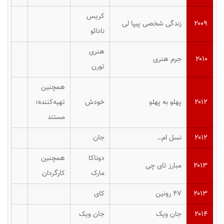
کریس
۲۰۰۹
زندگی شخصی پیپا لی
نادائو
هنری
۲۰۱۰
جرم هنری
تورن
همچنین
۲۰۱۲
پهلو به پهلو
خودش
تهیه‌کننده؛
مستند
۲۰۱۲
نسل ام…
جان
دوناکا
همچنین
۲۰۱۳
مبارز تای چی
مارک
کارگردان
۲۰۱۳
۴۷ رونین
کای
۲۰۱۴
جان ویک
جان ویک