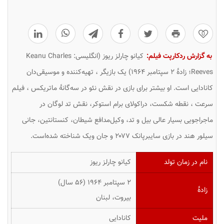
0
به گزارش ردکارپت فیلم:
کیانو چارلز ریوز (انگلیسی:
Keanu Charles
Reeves
‎؛ زادهٔ ۲ سپتامبر ۱۹۶۴) یک بازیگر ، تهیه‌کننده و موسیقی‌دان
کانادایی است. او بیشتر برای بازی در نقش نئو در سه‌گانهٔ
ماتریکس
، فیلم
سرعت
،
نقطه شکست
،
دراکولای برام استوکر
، نقش تد لوگان در
ماجراجویی بسیار عالی بیل و تد
،
وکیل‌مدافع شیطان
،
کنستانتین، جانی
سیلور هند در بازی سایبرپانک ۲۰۷۷
و
جان ویک
شناخته شده‌است.
نام در زمان تولد
کیانو چارلز ریوز
۲ سپتامبر ۱۹۶۴ ‏(۵۶ سال)
زادهٔ
بیروت، لبنان
ملیت
کانادایی