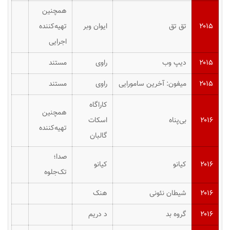
همچنین
۲۰۱۵
تق تق
ایوان وبر
تهیه‌کننده
اجرایی
۲۰۱۵
دیپ وب
راوی
مستند
۲۰۱۵
میفون: آخرین سامورایی
راوی
مستند
کاراگاه
همچنین
۲۰۱۶
بی‌پناه
اسکات
تهیه‌کننده
گالبان
صدا؛
۲۰۱۶
کیانو
کیانو
تک‌جلوه
۲۰۱۶
شیطان نئونی
هنک
۲۰۱۶
گروه بد
د دریم