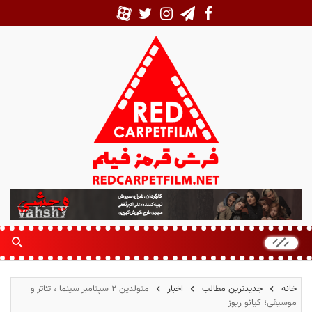
ف
ر
ش
ق
ر
م
خانه
جدیدترین مطالب
اخبار
متولدین ۲ سپتامبر سینما ، تئاتر و
ز
موسیقی؛ کیانو ریوز