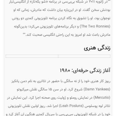
“”در ژانویه ۲۰۱۱ در شبکه بی‌بی‌سی در برنامه «شو یکه‌تاز» از انگلیسی‌تبار
بودنش سخن گفت. او در این‌باره بیان داشت که مادرش، زمانی که او
نوجوان بود، او را تشویق به نگاه کردن برنامه تلویزیونی کمدی
دو روننی
(
The Two Ronnies
) و دیگر برنامه‌های تلویزیونی می‌کرد؛ بدین‌گونه
مادرش باعث شد او امروز به این راحتی انگلیسی صحبت کند.””
زندگی هنری
آغاز زندگی حرفه‌ای: ۱۹۸۰
ریوز کار هنری خود را از نه سالگی با حضور در تئاتری به نام
دمن یانکیز
(
Damn Yankees
) شروع کرد. او در سن ۱۵ سالگی نقش میرکیوتو
(Mercutio) در نمایش رومئو و ژولیت روی صحنه اجرا کرد. این نمایش در
تئاتر لوه پوسلوس (Leah Posluns) اجرا شد. ریوز اولین نقش تلویزیونی
خود را در شبکه تلویزیونی سی‌بی‌سی با سریال کمدی هنگین ان آغاز کرد و