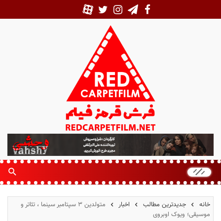
ف
ر
ش
ق
ر
م
خانه
جدیدترین مطالب
اخبار
متولدین ۳ سپتامبر سینما ، تئاتر و
ز
موسیقی؛ ویوک اوبروی