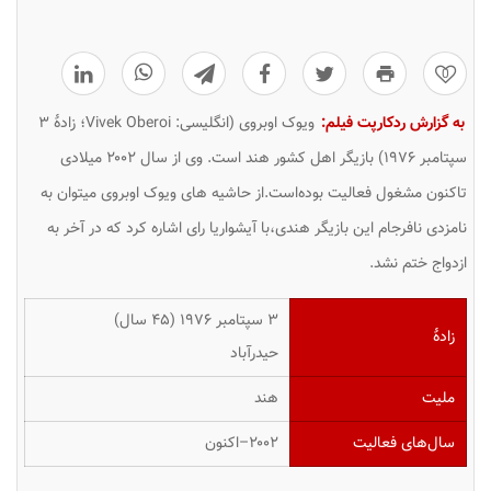
0
به گزارش ردکارپت فیلم:
ویوک اوبروی (انگلیسی:
Vivek Oberoi
‎؛ زادهٔ ۳
سپتامبر ۱۹۷۶) بازیگر اهل کشور هند است. وی از سال ۲۰۰۲ میلادی
تاکنون مشغول فعالیت بوده‌است.از حاشیه های
ویوک اوبروی
میتوان به
نامزدی نافرجام این بازیگر هندی،با آیشواریا رای اشاره کرد که در آخر به
ازدواج ختم نشد.
۳ سپتامبر ۱۹۷۶ ‏(۴۵ سال)
زادهٔ
حیدرآباد
ملیت
هند
سال‌های فعالیت
۲۰۰۲–اکنون