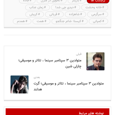
برچسب ها
بازیگر
تحویل در منزل
جاده
خانه وحشت
دیدی چی شد!
زمان عذاب
سرگرمی
شاهزاده
قربانی
کریش
کمپانی
کیسنا: شاعر جنگجو
همت
همدم
قبلی
متولدین ۳ سپتامبر سینما ، تئاتر و موسیقی؛
چارلی شین
بعدی
متولدین ۳ سپتامبر سینما ، تئاتر و موسیقی؛ گرت
هدلند
نوشته های مرتبط