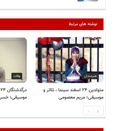
نوشته های مرتبط
هنرمندان
وفات
متولدین ۲۴ اسفند سینما ، تئاتر و
د
موسیقی؛ مریم معصومی
موسیقی؛ خسرو 