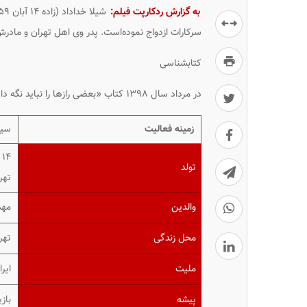
به گزارش ردکارپت فیلم:
سرکارات ازدواج نموده‌است. پدر وی اهل تهران و مادرش 
کتابشناسی
در مرداد سال ۱۳۹۸ کتاب «بعضی رازها را نباید نگه داشت» با موضوع آزار جنسی کودکان، با ترجمه شیلا خداد رونمایی شد.
زمینه فعالیت
سین
۱۴ آبان ۱۳۵۹ ‏(۴۰ سال)
تولد
تهر
والدین
مهد
محل زندگی
تهر
ملیت
ایرا
پیشه
بازی