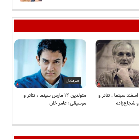
هنرمندان
رگذشتگان ۲۴ اسفند سینما ، تئاتر و
متولدین ۱۴ مارس سینما ، تئاتر و
شجاع‌زاده
موسیقی؛ عامر خان
موس