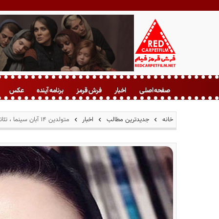
ف
ر
صفحه اصلی
اخبار
فرش قرمز
برنامه آینده
عکس
ش
ق
ر
خانه
جدیدترین مطالب
اخبار
متولدین ۱۴ آبان سینما ، تئاتر و موسیقی؛ شیلا خداداد
م
ز