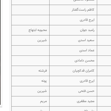
کاظم راست‌گفتار
ایرج قادری
رامبد جوان
محبوبه ابتهاج
سعید اسدی
شیرین
عماد اسدی
محسن دامادی
کامران قدکچیان
فرشته
ایرج قادری
پونه
حسن فتحی
شیرین
مجید مظفری
مریم