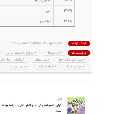
۱۳۸۰
عیسی می‌آید
۱۳۷۹
آبی
۱۳۷۸
اعتراض
لینک کوتاه
https://redcarpetfilm.net /?p=52659
برچسب ها
اخراجی‌ها ۲
ازدواج به سبک ایرانی
پسر آدم، دختر حوا
پسر تهرانی
پیامک از دیار باقی
سوغات فرنگ
شیلا خداداد
عیسی می‌آید
قبلی
اکران همیشه یکی از چالش‌های سینما بوده
است