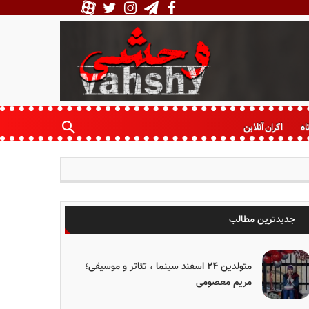
اه
اکران آنلاین
جدیدترین مطالب
متولدین ۲۴ اسفند سینما ، تئاتر و موسیقی؛
مریم معصومی