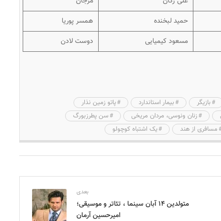
علی ژکان
مرجان
حمید لبخنده
همسر پوریا
مسعود کیمیایی
دوست لادن
بازیگر
بیمار استاندارد
پاتو زمین نذار
زنان ونوسی، مردان مریخی
سن پطرزبورگ
مسافری از هند
یک اشتباه کوچولو
بعدی
متولدین ۱۴ آبان سینما ، تئاتر و موسیقی؛
امیرحسین آرمان