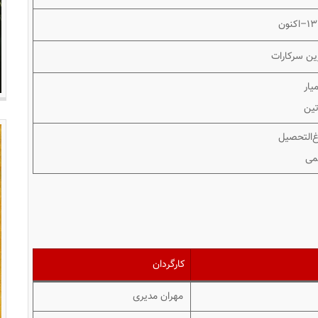
اکنون
ین سرکارات
یار
ین
غ‌التحصیل
می
کارگردان
مهران مدیری