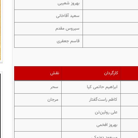
بهروز شعیبی
سعید آقاخانی
سیروس مقدم
قاسم جعفری
کارگردان
نقش
ابراهیم حاتمی کیا
سحر
کاظم راست‌گفتار
مرجان
علی روئین‌تن
بهروز افخمی
مسعود ده‌نمکی