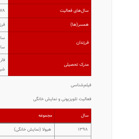
سال‌های فعالیت
۱۳۷۸–
همسر(ها)
فرز
سام
فرزندان
سات
فار
مدرک تحصیلی
شی
فیلم‌شناسی
فعالیت تلویزیونی و نمایش خانگی
سال
مجموعه
۱۳۹۸
هیولا
(نمایش خانگی)