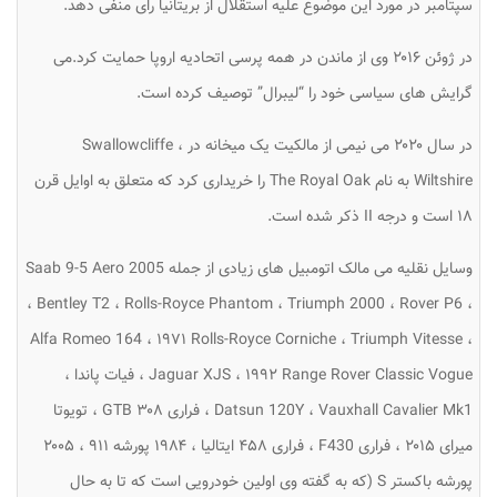
سپتامبر در مورد این موضوع علیه استقلال از بریتانیا رای منفی دهد.
در ژوئن ۲۰۱۶ وی از ماندن در همه پرسی اتحادیه اروپا حمایت کرد.می
گرایش های سیاسی خود را “لیبرال” توصیف کرده است.
در سال ۲۰۲۰ می نیمی از مالکیت یک میخانه در Swallowcliffe ،
Wiltshire به نام The Royal Oak را خریداری کرد که متعلق به اوایل قرن
۱۸ است و درجه II ذکر شده است.
وسایل نقلیه می مالک اتومبیل های زیادی از جمله Saab 9-5 Aero 2005
، Bentley T2 ، Rolls-Royce Phantom ، Triumph 2000 ، Rover P6 ،
Alfa Romeo 164 ، ۱۹۷۱ Rolls-Royce Corniche ، Triumph Vitesse ،
Jaguar XJS ، ۱۹۹۲ Range Rover Classic Vogue ، فیات پاندا ،
Datsun 120Y ، Vauxhall Cavalier Mk1 ، فراری ۳۰۸ GTB ، تویوتا
میرای ۲۰۱۵ ، فراری F430 ، فراری ۴۵۸ ایتالیا ، ۱۹۸۴ پورشه ۹۱۱ ، ۲۰۰۵
پورشه باکستر S (که به گفته وی اولین خودرویی است که تا به حال