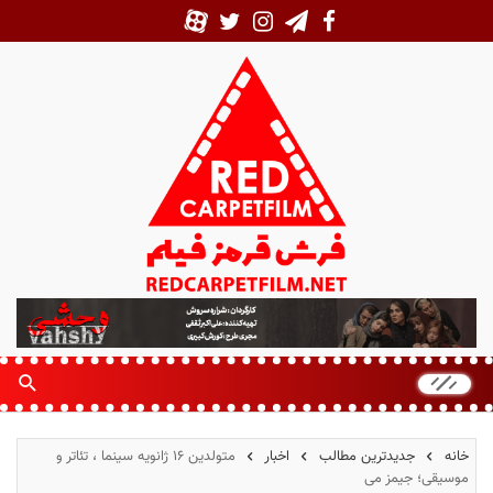
ف
ر
ش
ق
ر
م
خانه
جدیدترین مطالب
اخبار
متولدین ۱۶ ژانویه سینما ، تئاتر و
ز
موسیقی؛ جیمز می