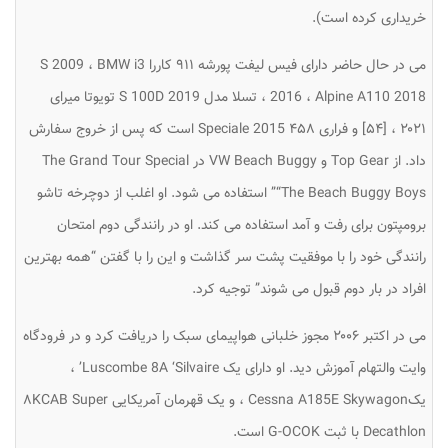
خریداری کرده است).
می در حال حاضر دارای فیس لیفت پورشه ۹۱۱ کاررا S 2009 ، BMW i3
2016 ، Alpine A110 2018 ، تسلا مدل S 100D 2019 تویوتا میرای
۲۰۲۱ ، [۵۴] و فراری ۴۵۸ Speciale 2015 است که پس از خروج سفارش
داد. از Top Gear و VW Beach Buggy در The Grand Tour Special
“The Beach Buggy Boys” استفاده می شود. او اغلب از دوچرخه تاشو
برومپتون برای رفت و آمد استفاده می کند. او در رانندگی دوم امتحان
رانندگی خود را با موفقیت پشت سر گذاشت و این را با گفتن “همه بهترین
افراد در بار دوم قبول می شوند” توجیه کرد.
می در اکتبر ۲۰۰۶ مجوز خلبانی هواپیمای سبک را دریافت کرد و در فرودگاه
وایت والتهام آموزش دید. او دارای یک Luscombe 8A ‘Silvaire’ ،
یکCessna A185E Skywagon ، و یک قهرمان آمریکایی ۸KCAB Super
Decathlon با ثبت G-OCOK است.