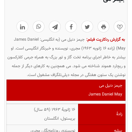
0
به گزارش ردکارپت فیلم:
جیمز دنیل می (به انگلیسی: James Daniel
May) (زاده ۱۶ ژانویه ۱۹۶۳) مجری، نویسنده و خبرنگار انگلیسی است. او
بیشتر به خاطر اجرای برنامه تخت گاز و تور بزرگ به همراه جرمی کلارکسون
و ریچارد هموند شناخته می شود. می همچنین به کارهای دیگر از جمله
نوشتن یک ستون هفتگی در مجله دیلی‌تلگراف مشغول است.
جیمز دنیل می
James Daniel May
۱۶ ژانویهٔ ۱۹۶۳ ‏(۵۹ سال)
زادهٔ
بریستول، انگلستان
پیشه
نویسنده، روزنامه‌نگار، مجری