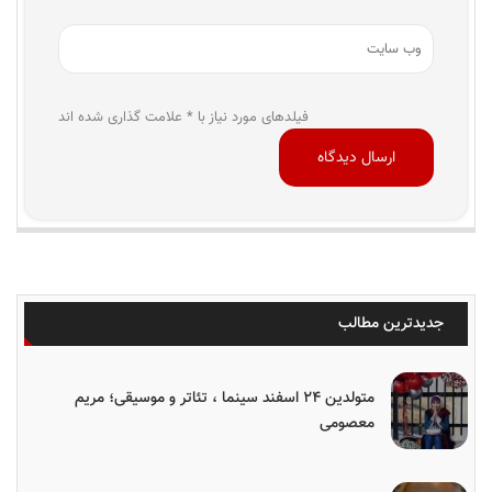
فیلدهای مورد نیاز با * علامت گذاری شده اند
جدیدترین مطالب
متولدین ۲۴ اسفند سینما ، تئاتر و موسیقی؛ مریم
معصومی