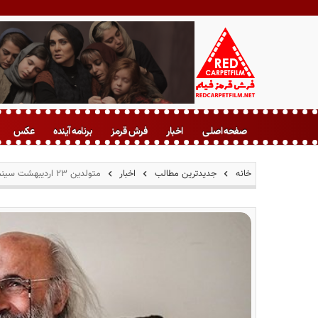
ف
ر
صفحه اصلی
اخبار
فرش قرمز
برنامه آینده
عکس
ش
ق
ر
خانه
جدیدترین مطالب
اخبار
متولدین ۲۳ اردیبهشت سینما ، تئاتر و موسیقی؛ کیانوش عیاری
م
ز