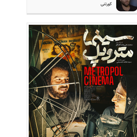
کورتنی