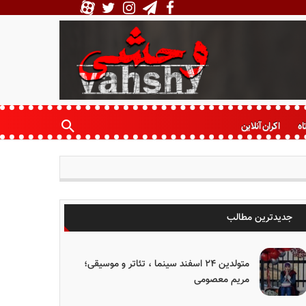
اه
اکران آنلاین
جدیدترین مطالب
متولدین ۲۴ اسفند سینما ، تئاتر و موسیقی؛
مریم معصومی