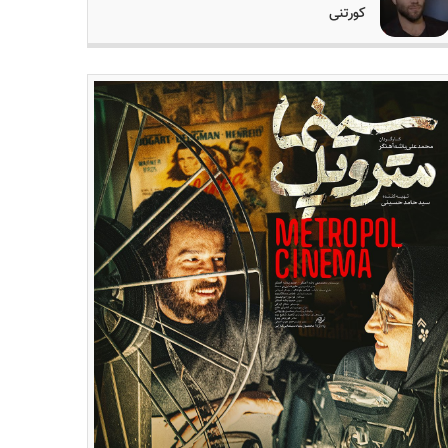
کورتنی