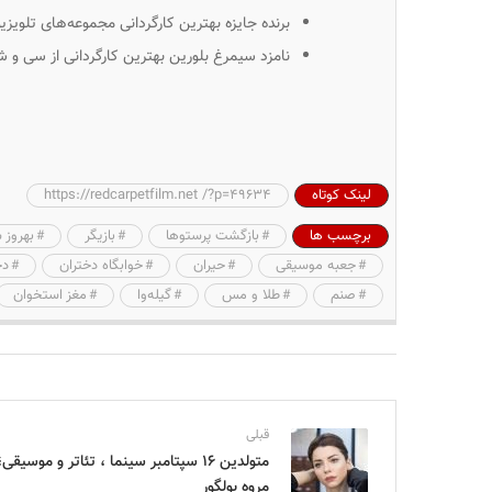
برنده جایزه بهترین کارگردانی مجموعه‌های تلویزی
نامزد سیمرغ بلورین بهترین کارگردانی از سی و 
لینک کوتاه
https://redcarpetfilm.net /?p=49634
برچسب ها
بازگشت پرستوها
بازیگر
بهروز 
جعبه موسیقی
حیران
خوابگاه دختران
دخ
صنم
طلا و مس
گیله‌وا
مغز استخوان
قبلی
متولدین ۱۶ سپتامبر سینما ، تئاتر و موسیقی؛
مروه بولگور