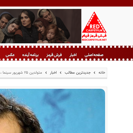
ف
ر
صفحه اصلی
اخبار
فرش قرمز
برنامه آینده
عکس
ش
ق
ر
خانه
جدیدترین مطالب
اخبار
متولدین ۲۵ شهریور سینما ، تئاتر و موسیقی؛ بهروز شُعِیبی
م
ز