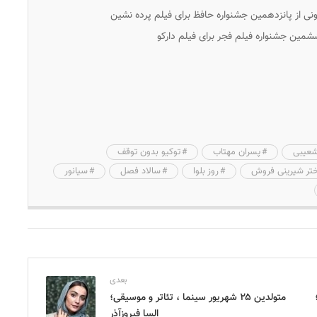
ونی از پانزدهمین جشنواره حافظ برای فیلم
پرده نشین
ششمین جشنواره فیلم فجر برای فیلم
دارکو
شعیبی
پسران مهتاب
توکیو بدون توقف
تر شیرینی فروش
روز بلوا
سالاد فصل
سیانور
بعدی
متولدین ۲۵ شهریور سینما ، تئاتر و موسیقی؛
السا فیروزآذر