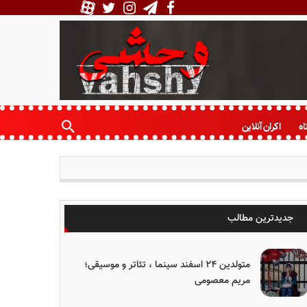
اه
اکران آنلاین
جدیدترین مطالب
متولدین ۲۴ اسفند سینما ، تئاتر و موسیقی؛
مریم معصومی