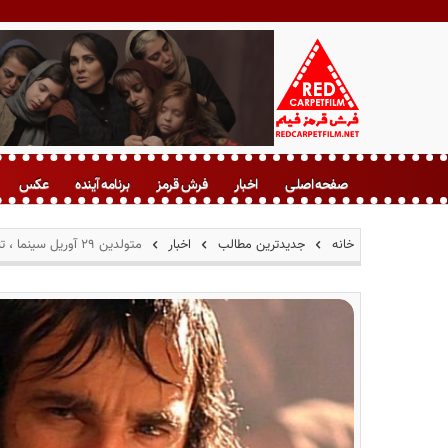
ف
ر
صفحه اصلی
اخبار
فرش قرمز
برنامه آینده
عکس
ش
ق
ر
خانه
جدیدترین مطالب
اخبار
متولدین ۲۹ آوریل سینما ، تئاتر و موسیقی؛ دانیل دی لوییس
م
ز