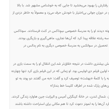
رفتارش را بهبود می‌بخشید تا جایی که به خوشنامی مشهور شد. با بالا
 دوران جوانی بی‌اختیار با خودش حرف می‌زد و معمولاً به خاطر دزدی از
 را این‌گونه دیدند او را به مدرسهٔ خصوصی سِوِناکس در کنت فرستادند. سوناکس
ه رشته علاقه پیدا کرد که آن‌ها نجاری، ماهی‌گیری و بازیگری بودند.
ال تحصیل در سوانکس به مدرسهٔ خصوصی دیگری به نام بِدالس در
بیشتری داشت در نتیجه خلاق‌تر شد.این انتقال او را به سمت بازی در
اولین فیلم دی-لوئیس بود. او زمانی که در این فیلم بازی کرد تنها چهارده
ه را با کلمهٔ «بهشت» توصیف کرد و گفت: «به من گفتند دو پوند به تو
های پارک شده در اطراف کلیسا خط بنداز!»
و خانواده‌اش در لمونز، شمال لندن، در خانهٔ کینگزلی آمیس و الیزابت جین هاوارد زندگی کردند.
‌ها را به لمونز دعوت کرد تا هم مکانی برای استراحت داشته باشند