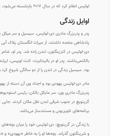
لوئیس اعلام کرد که در سال ۲۰۱۷ بازنشسته می‌شود، بدین ترتیب آخرین نقش آفرینی او در فیلم
اوایل زندگی
پدر و پدربزرگ مادری دی-لوئیس، سیسیل و سر میکل بال
پادشاهی متحده داشتند، از میراث انگلستان پلاک آبی 
دی-لوئیس در کنزینگتون، لندن زاده شد. پدر او، شاع
بالکنمی‌باشند. پدر او در بالینتابرت، کنت لوییس، ایرلن
بود. سیسیل زندگی در لندن را از دو سالگی شروع کرد 
مادر دی-لوئیس یهودی بود و اجداد وی آن دسته از یهودی
پدربزرگ مادری وی، سر مایکل بالکن، رئیس استودیوهای 
گرینویچ در جنوب شرقی لندن نقل مکان کردند. جایی ک
برنامه‌های تلویزیونی و مستندساز می‌باشد.
با زندگی در گرینویچ، دی-لوئیس خود را میان بچه‌های 
و شرینگتون گذراند. بچه‌ها او را به خاطر «یهودی» و 