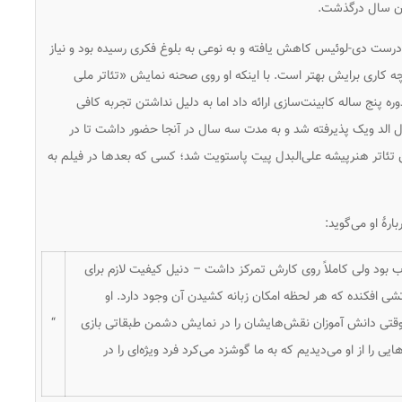
ان سال درگذشت.
 بدالس در سال ۱۹۷۵، رفتارهای نادرست دی-لوئیس کاهش یافته و به نوعی به بلوغ فکری رسیده بود و نیاز
ه کاری برایش بهتر است. با اینکه او روی صحنه نمایش «تئاتر ملی
 پنج ساله کابینت‌سازی ارائه داد اما به دلیل نداشتن تجربه کافی
ل الد ویک پذیرفته شد و به مدت سه سال در آنجا حضور داشت تا در
این تئاتر هنرپیشه علی‌البدل پیت پاستویت شد؛ کسی که بعدها در فیلم
به
هٔ او می‌گوید:
ب بود ولی کاملاً روی کارش تمرکز داشت – دنیل کیفیت لازم برای
آتشی افکنده که هر لحظه امکان زبانه کشیدن آن وجود دارد. او
 وقتی دانش آموزان نقش‌هایشان را در نمایش
دشمن طبقاتی
بازی
“
 را از او می‌دیدیم که به ما گوشزد می‌کرد فرد ویژه‌ای را در