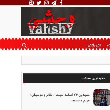
اه
اکران آنلاین
جدیدترین مطالب
متولدین ۲۴ اسفند سینما ، تئاتر و موسیقی؛
مریم معصومی