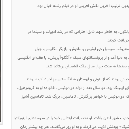
رشته خیال
بود.
کون، به خاطر سهم قابل احترامی که در رشد ادبیات و سینما در
دریافت کردند.
ر معروف، سیسیل دی-لوئیس و مادرش، بازیگر انگلیسی، جیل
د به دنیا آمد و از پروتستانتهای سبک «آنگلو-آیریش» با عقبه‌ای انگلیسی
و بعدها به مدت چهار سال ملک الشعرای بریتانیا شد.
انی بودند که از لتونی و لهستان به انگلستان مهاجرت کرده بودند.
ایلینگ بود. دو سال بعد از تولد دی-لوئیس، خانواده او به کرومزهیل،
ه دی-لوئیس با خواهر بزرگترش، تاماسین، بزرگ شد. تاماسین آشپز
جنوب شهر لندن یافت. او تحصیلات ابتدایی خود را در مدرسه‌های اینویکتیا
«شیک» بودنش اذیت می‌کردند و به او زور می‌گفتند. هر چه بیشتر زمان