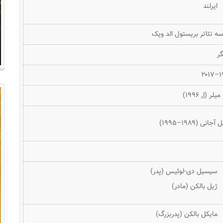
ایرلند
ه تئاتر بریستول الد ویک
گر
۱۹
 میلر (
ا.
۱۹۹۶)
آجانی (۱۹۸۹–۱۹۹۵)
سیسیل دی-لوئیس (پدر)
ژیل بالکن (مادر)
مایکل بالکن (پدربزرگ)