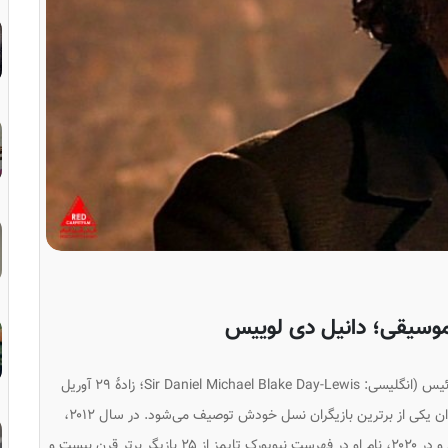
ئیس (انگلیسی:
Sir Daniel Michael Blake Day-Lewis
؛ زادهٔ ۲۹ آوریل
۱۹۵۷) بازیگر بازنشستهٔ انگلستانی است. او اغلب به‌عنوان یکی از برترین بازیگران نسل خودش توصیف می‌شود. در سال ۲۰۱۲،
ر فهرست
نیویورک تایمز
از ۲۵ بازیگر برتر قرن بیست و