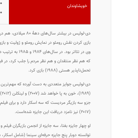
خویشاوندان
دی-لوئیس در بیشتر سال‌های دههٔ ۸۰ میلادی، هم در تئاتر حضور داشت هم در سینما. عضویت در «شرکت رویال شکسپیر»
بازی کردن نقش رومئو در نمایش
رومئو و ژولیت
و باز
وی در تئاتر بود. در سال‌های ۱۹۸۴ و ۱۹۸۵ به ترتیب در فیلم‌های
که هم نظر منتقدان و هم نظر مردم را جلب کرد، در ف
تحمل‌ناپذیر هستی
(۱۹۸۸) بازی کرد.
دی-لوئیس جوایز متعددی به دست آورده که مهم‌ترین آن
(۱۹۸۹)،
خون به پا خواهد شد
(۲۰۰۷) و
لینکلن
(
جزو سه بازیگر مردیست که سه اسکار دارد و برای فیلم
(۲۰۱۷) نیز نامزد دریافت این جایزه شده‌است.
او چهار جایزه بفتا، سه جایزه از انجمن بازیگران فیلم 
توانسته دوبار پنج جایزه حرفه‌ای سینما (شامل اسکار،