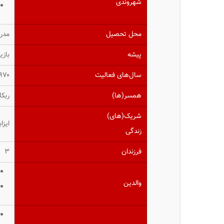
شهروندی
محل تحصیل
مدرس
پیشه
بازی
سال‌های فعالیت
۷۰–۲۰۱۷
همسر(ها)
ربکا
شریک(های)
ایزابل 
زندگی
فرزندان
۳
والدین