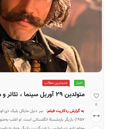
اخبار
جدیدترین مطالب
متولدین ۲۹ آوریل سینما ، تئاتر و موسیقی؛ دانیل دی لوییس
0
به گزارش ردکارپت فیلم:
سِر دنیل مایکل بلیک دی-لو
مجله
تایم
دی-لوئیس را «بزرگترین بازیگر جهان» نامید و در ۲۰۲۰، نام او د