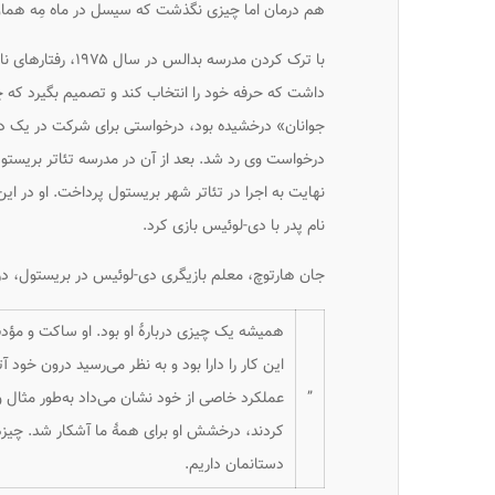
هم درمان اما چیزی نگذشت که سیسل در ماه مِه هم
با ترک کردن مدرسه
داشت که حرفه خود را انتخاب کند و تصمیم بگیرد که چ
جوانان» درخشیده بود، درخواستی برای شرکت در یک دوره
درخواست وی رد شد. بعد از آن در مدرسه تئاتر بریستو
نهایت به اجرا در تئاتر شهر بریستول پرداخت. او در 
نام پدر
با دی-لوئیس بازی کرد.
جان هارتوچ، معلم بازیگری دی-لوئیس در بریستول، دربار
همیشه یک چیزی دربارهٔ او بود. او ساکت و مؤد
این کار را دارا بود و به نظر می‌رسید درون خود 
”
عملکرد خاصی از خود نشان می‌داد به‌طور مثال
کردند، درخشش او برای همهٔ ما آشکار شد. چیزهایی
دستانمان داریم.