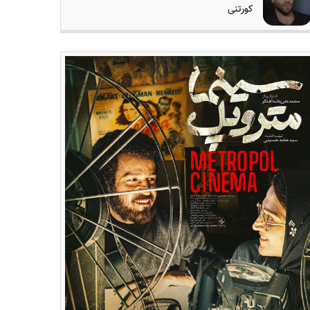
کورتنی