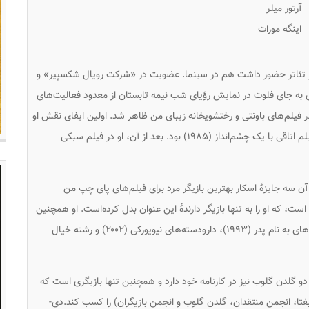
آرتور میلر
اینگه مورات
و
ی به جای فلوت در نمایش
رؤیای شب نیمه تابستان
از معدود فعالیت‌های
باونتی
و
رختشویخانه زیبای من
ظاهر شد. اولین ایفای نقش او
یلم
اتاقی با یک چشم‌انداز
(۱۹۸۵) بود. بعد از آن، او در فیلم
سبکی
 سه جایزهٔ اسکار بهترین بازیگر مرد برای فیلم‌های
پای چپ من
۲۰۱۲) است، که او را به تنها بازیگر دارندهٔ این عنوان بدل کرده‌است. او همچنین
‌های
به نام پدر
(۱۹۹۳)،
دارودسته‌های نیویورکی
(۲۰۰۲) و
رشته خیال
و دو گلدن گلوب نیز در کارنامه خود دارد و همچنین تنها بازیگری است که
 بفتا، انجمن منتقدان، گلدن گلوب و انجمن بازیگران) را کسب کند.دی-