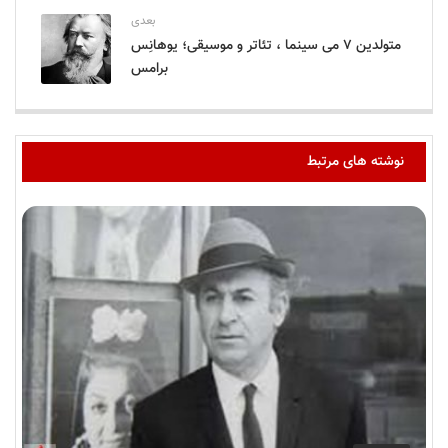
بعدی
متولدین ۷ می سینما ، تئاتر و موسیقی؛ یوهانِس
برامس
نوشته های مرتبط