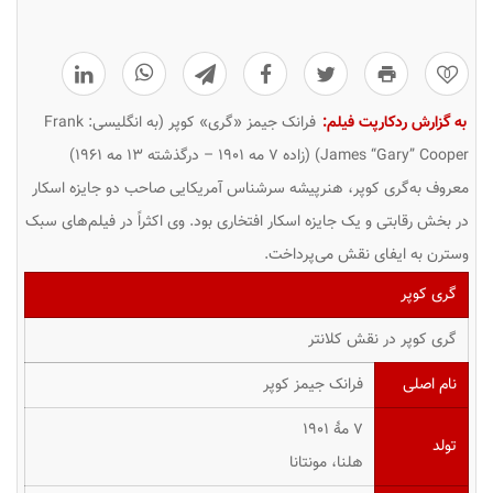
0
به گزارش ردکارپت فیلم:
فرانک جیمز «گری» کوپر (به انگلیسی: Frank
James “Gary” Cooper) (زاده ۷ مه ۱۹۰۱ – درگذشته ۱۳ مه ۱۹۶۱)
معروف به‌گری کوپر، هنرپیشه سرشناس آمریکایی صاحب دو جایزه اسکار
در بخش رقابتی و یک جایزه اسکار افتخاری بود. وی اکثراً در فیلم‌های سبک
وسترن به ایفای نقش می‌پرداخت.
گری کوپر
گری کوپر در نقش کلانتر
نام اصلی
فرانک جیمز کوپر
۷ مهٔ ۱۹۰۱
تولد
هلنا، مونتانا