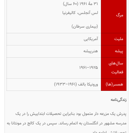
۳۱ مهٔ ۱۹۶۱ (۶۰ سال)
لس آنجلس، کالیفرنیا
مرگ
(بیماری سرطان)
ملیت
آمریکایی
پیشه
هنرپیشه
سال‌های
۱۹۲۵–۱۹۶۱
فعالیت
همسر(ها)
ورونیکا بالف
(۱۹۶۱–۱۹۳۳)
زندگی‌نامه
پدرش یک مزرعه دار متمول بود بنابراین تحصیلات ابتداییش را در یک
مدرسه مشهور در انگلستان به اتمام رساند. سپس در یک کالج در مونتانا به
تحصیلاتش ادامه داد.