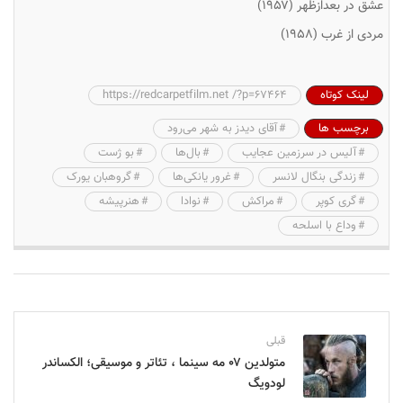
عشق در بعدازظهر (۱۹۵۷)
مردی از غرب (۱۹۵۸)
لینک کوتاه
https://redcarpetfilm.net /?p=67464
برچسب ها
آقای دیدز به شهر می‌رود
آلیس در سرزمین عجایب
بال‌ها
بو ژست
زندگی بنگال لانسر
غرور یانکی‌ها
گروهبان یورک
گری کوپر
مراکش
نوادا
هنرپیشه
وداع با اسلحه
قبلی
متولدین ۰۷ مه سینما ، تئاتر و موسیقی؛ الکساندر
لودویگ