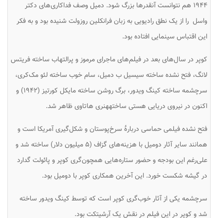
۱۹۴۴ هم نتوانست آنقدرها بزرگ شود. دمیل وصف فداکاری‌های دکتر
واسل را از یک نطق رادیویی به زبان فرانکلین روزولت شنیده بود و به فکر
این اقتباس سینمایی افتاده بود.
کوپر در سال‌های بعد در فیلم‌های ماجرای مرموز و پرالتهاب ساخته فریتس
لانگ، فتح نشده ساخته سیسیل ب دمیل، سام خوب ساخته لئو مک‌کری،
سرچشمه ساخته کینگ ویدور، برگ روشن ساخته مایکل کورتیز (۱۹۴۲) و
اکنون در نیروی دریایی هستی ساختههنری هاتاوی ظاهر شد.
فتح نشده فیلمی حماسی دربارهٔ سرخ‌پوستان و شکل‌گیری آمریکا است و
همانند سایر آثار دومیل با هزینه‌های گزاف (۵ میلیون دلار) ساخته شد و
علی‌رغم این بودجه و حضور ستاره‌هایی همچون‌گری کوپر و پائولت گدارد
در گیشه شکست خورد. این آخرین همکاری کوپر با دومیل بود.
سرچشمه یکی از آثار خوب‌گری کوپر است که توسط کینگ ویدور ساخته
شد و کوپر در این فیلم در نقش یک آرشیتکت بود.