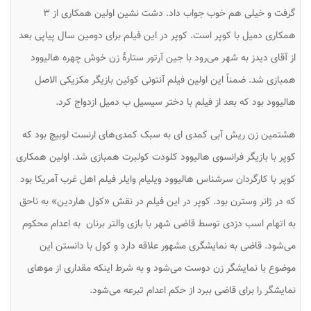
گرفت و خیلی هم خوب جواب داد. دشت نشین اولین همکاری از ۳
همکاری دمیل با کوپر است. کوپر در این فیلم برای دومین سال پیاپی بعد
از آقای دیدز به شهر می‌رود با جین آرتور ستارهٔ زن خوش چهره هالیوود
همبازی شد. ضمناً این اولین فیلم آنتونی کوئین بازیگر مکزیکی الاصل
هالیوود بود که بعد از فیلم با دختر سیسیل ب دمیل ازدواج کرد.
هشتمین زن ریش آبی کمدی ای به سبک کمدی‌های ارنست لوبیچ بود که
کوپر با بازیگر فرانسوی هالیوود کلودت کولبرت همبازی شد. اولین همکاری
کوپر با کارگردان سرشناس هالیوود ویلیام وایلر فیلم اهل غرب آمریکا بود
که در ژانر وسترن بود. کوپر در این فیلم در نقش «کول هاردین» به ناحق
به اتهام اسب دزدی توسط قاضی شهر با بازی والتر برنان به اعدام محکوم
می‌شود. قاضی به نمایشگری مشهور علاقه دارد و کول با دانستن این
موضوع با نمایشگر زن دوست می‌شود و به شرط اینکه مقداری از موهای
نمایشگر را برای قاضی ببرد از حکم اعدام تبرعه می‌شود.