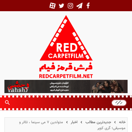
ف
ر
ش
ق
ر
م
خانه
جدیدترین مطالب
اخبار
متولدین ۷ می سینما ، تئاتر و
ز
موسیقی؛ گری کوپر