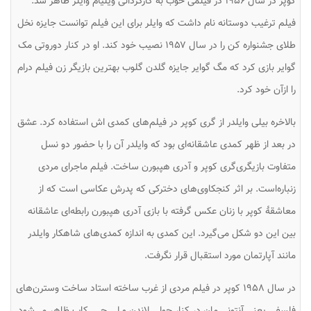
کوپر در سال ۱۹۵۶ در فیلمی خوب به کارگردانی ویلیام وایلر ظاهر شد.
فیلم ترغیب دوستانه نام داشت که وایلر برای این فیلم توانست جایزه نخل
طلای جشنواره کن را در سال ۱۹۵۷ نصیب خود کند. او در کنار دوروتی مک
گوایر بازی کرد که مگ گوایر جایزه گلدن گلوب بهترین بازیگر زن فیلم درام
را ازآن خود کرد.
بالاخره بیلی وایلدر از گری کوپر در فیلم‌های کمدی اش استفاده کرد. عشق
در بعد از ظهر کمدی عاشقانه‌ای بود که وایلدر آن را با حضور دو نسل
متفاوت بازیگری‌گری کوپر و آدری هپبورن ساخت. فیلم ماجرای مردی
زنباره‌است. بر اثر کنجکاوی‌های دخترکی که پدرش عکاسی است که از
معاشقهٔ کوپر با زنان عکس گرفته با بازی آدری هپبورن رابطه‌ای عاشقانه
بین این دو شکل می‌گیرد. این کمدی به اندازه کمدی‌های شاهکار وایلدر
مانند آپارتمان مورد استقبال قرار نگرفت.
در سال ۱۹۵۸ کوپر در فیلم مردی از غرب ساخته استاد ساخت وسترن‌های
فلسفی یعنی آنتونی مان در کنار جولی لاندن و لی جی. کاب ظاهر می‌شود.