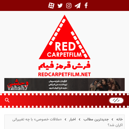
ف
ر
ش
ق
ر
م
خانه
جدیدترین مطالب
اخبار
«ملاقات خصوصی» با چه تغییراتی
ز
اکران شد؟