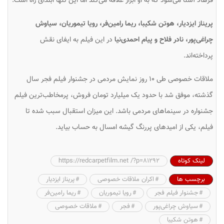
فرهاد آشنا می‌شود که به او ابراز علاقه می‌کند اما این تنها ابتدای راه است.
پریناز ایزدیار، هوتن شکیبا، ریما رامین‌فر، رویا تیموریان، سیاوش
چراغی‌پور، نادر فلاح و پیام احمدی‌نیا
در این فیلم به ایفای نقش
پرداخته‌اند.
ملاقات خصوصی
طی ۱۰ روز نمایش مردمی در جشنوار فیلم فجر سال
گذشته، موفق شد با حدود یک میلیارد تومان فروش، پرمخاطب‎‌ترین فیلم
جشنواره در سینماهای مردمی باشد. این میزان استقبال سبب شده تا
فیلم، یکی از امیدهای پررنگ گیشه امسال به حساب بیاید.
لینک کوتاه
https://redcarpetfilm.net /?p=81292
برچسب ها
اکران ملاقات خصوصی
پریناز ایزدیار
جشنوار فیلم فجر
رویا تیموریان
ریما رامین‌فر
سیاوش چراغی‌پور
فجر
ملاقات خصوصی
هوتن شکیبا