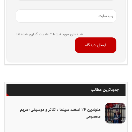
فیلدهای مورد نیاز با * علامت گذاری شده اند
جدیدترین مطالب
متولدین ۲۴ اسفند سینما ، تئاتر و موسیقی؛ مریم
معصومی