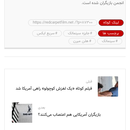
انجمن بازیگران شده است.
لینک کوتاه
https://redcarpetfilm.net /?p=87300
برچسب ها
جایزه سینماتک
سریع ایکس
سینماتک
هلن میرن
قبلی
فیلم کوتاه «یک لغزش کوچولو» راهی آمریکا شد
بعدی
بازیگران آمریکایی هم اعتصاب می‌کنند؟