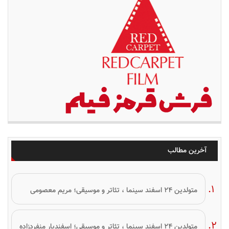
آخرین مطالب
متولدین ۲۴ اسفند سینما ، تئاتر و موسیقی؛ مریم معصومی
متولدین ۲۴ اسفند سینما ، تئاتر و موسیقی؛ اسفندیار منفردزاده