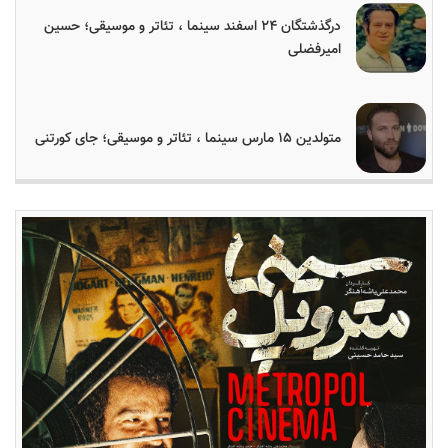
درگذشتگان ۲۴ اسفند سینما ، تئاتر و موسیقی؛ حسین
امیرفضلی
متولدین ۱۵ مارس سینما ، تئاتر و موسیقی؛ جای کورتنی