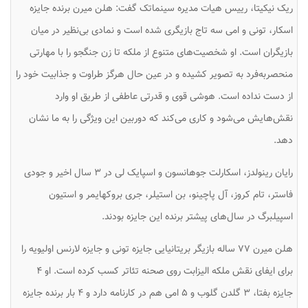
ریک نیکیتا، رییس هیات مدیره سینماتک گفت: هلن میرن برنده جایزه
اسکار، تونی و امی سه تاج بازیگری شده است و نمادی بی‌نظیر در میان
بازیگران است. او شخصیت‌های متنوع از ملکه تا زن جنگجو را با مهارتی
منحصربه‌فرد به تصویر کشیده و در عین حال هرگز طراوت و جذابیت خود را
از دست نداده است. هوشی قوی و قدرتی عاطفی از طریق او وارد
نقش‌هایش می‌شود و کاری می‌کند که دوربین این ویژگی را به ما نشان
دهد.
رایان رینولدز، اسکارلت جوهانسون و اسپایک لی در ۳ سال اخیر و جودی
فاستر، تام کروز، آل پاچینو، بن استیلر، جری بروکهایمر و استیون
اسپیلبرگ در سال‌های پیشتر برنده این جایزه بودند.
هلن میرن ۷۷ ساله بازیگر بریتانیایی جایزه تونی و جایزه لارنس اولیویه را
برای ایفای نقش ملکه الیزابت روی صحنه تئاتر کسب کرده است. او ۴
جایزه بفتا، ۳ گلدن گلوب و ۵ امی هم در کارنامه دارد و ۴ بار برنده جایزه