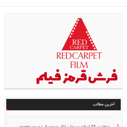
آخرین مطالب
متولدین ۲۴ اسفند سینما ، تئاتر و موسیقی؛ مریم معصومی