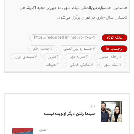
هشتمین جشنواره بین‌المللی فیلم شهر، به دبیری مجید اکبرشاهی
تابستان سال جاری در تهران برگزار می‌شود.
لینک کوتاه
https://redcarpetfilm.net /?p=70507
برچسب ها
جشنواره بین‌المللی
چسب زخم
راحله امینیان
سر به مهر
سرباز
سینمای ایران
فیلم شهر
نمایش خانگی
هیهات
قبلی
سینما رفتن دیگر اولویت نیست
بعدی