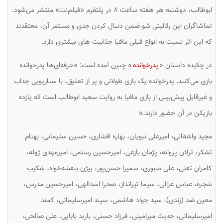
ابوطالب، دوشنبه هر هفته ساعت ۸ در پلتفرم «فیلم‌نت» منتشر می‌شود.
تماشاگران این رئالیتی شو ضمن دنبال کردن جدی و مستمر آن، معتقدند
که این اثر نسبت به انواع قبلی مافیا جذابیت های بیشتری دارد.
در چکیده داستان «
پدرخوانده
» چنین آمده است: «حرفه‌ای‌ها پدرخوانده
بازی می‌کنند. پدرخوانده یک بازی طولانی و پر از تعلیق، با سناریویی جذاب
و غیرقابل پیش‌بینی از بازی مافیا به روایت سعید ابوطالب است که یازده
بازیکن در آن حضور دارند.»
مجید واشقانی، امیرعلی نبویان، بهاره افشاری، حسین سلیمانی، بهنام
تشکر، ترلان پروانه، پژمان بازغی، امیرحسین رستمی، امیرمهدی ژوله،
کامران تفتی، علی صبوری، سمیرا حسن‌پور، بیژن بنفشه‌خواه، شکیب
شجره، عباس غزالی، سیما تیرانداز، صحرا اسدالهی، امیرحسین مدرس،
معین ضد (زندی)، سید جواد هاشمی، سپند امیرسلیمانی، کمند
امیرسلیمانی، حدیث میرامینی، فرزاد حسنی، باربد بابایی، علی صالحی،