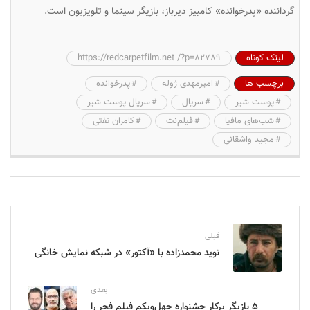
گرداننده «پدرخوانده» کامبیز دیرباز، بازیگر سینما و تلویزیون است.
لینک کوتاه
https://redcarpetfilm.net /?p=82789
برچسب ها
امیرمهدی ژوله
پدرخوانده
پوست شیر
سریال
سریال پوست شیر
شب‌های مافیا
فیلم‌نت
کامران تفتی
مجید واشقانی
قبلی
نوید محمدزاده با «آکتور» در شبکه نمایش خانگی
بعدی
۵ بازیگر پرکار جشنواره چهل‌ویکم فیلم فجر را