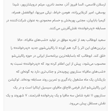
ارسلان قاسمی، السا فیروز آذر، محمد نادری، میثم درویشان‌پور، شیدا
یوسفی، امیر کربلایی‌زاده، هومن خیاط، نیکی میربها، ابوالفضل همراه،
کیمیا باباییان، مجتبی پوربخش و حسام‌ محمودی به عنوان شرکت‌کننده در
مسابقه «پدرخوانده» نقش‌آفرینی می‌کنند.
سعید ابوطالب بعد از تجربه موفق در تولید «شب‌های مافیا»، حالا
برترین‌های این اثر را گرد هم آورده تا رئالیتی‌شوی جدید «پدرخوانده» را
خلق کند. ابوطالب که باسابقه‌ترین برنامه‌ساز ایرانی در حوزه رئالیتی‌شو
محسوب می‌شود، پیش از این اعلام کرده بود که «پدرخوانده» نسبت به
«شب‌های مافیا» سناریوی پیچیده‌تر و جذاب‌تری دارد به گونه‌ای که
بازیکنان یک ماه مشغول یادگیری و تمرین روند مسابقه بوده‌اند. لوکیشن
این رئالیتی‌شو انبار فرضی قاچاق مافیای سیسیل ایتالیا است و در یک
سناریوی ۱۱ نفره شامل سه مافیا و یک پدرخوانده قدرتمند، ۷ شهروند و یک
نقش مستقل پیش می‌رود.