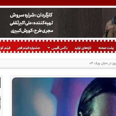
پشت صحنه
تازه‌های تولید
باکس آفیس
جشنواره فیلم فجر
فیلم کوت
ز در «جان ویک ۴»