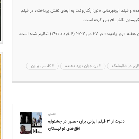
» و فیلم ابرقهرمانی «ثور: رگناروک» به ایفای نقش پرداخته، در فیلم
ل گیبسون نقش آفرینی کرده است.
اری در شائوشنگ
زن جوان نوید دهنده
کلنسی براون
بعدی
دعوت از ۳ فیلم ایرانی برای حضور در جشنواره
افق‌های نو لهستان