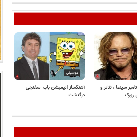
موسیقی
ن ۱۶ سپتامبر سینما ، تئاتر و
آهنگساز انیمیشن باب اسفنجی
برر
 رورک
درگذشت
برن