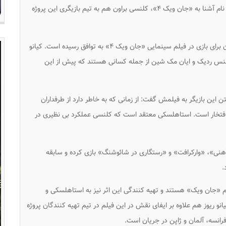
بعد از پیوستن چندین بازیگر نام آشنا به «جان ویک ۴»، کلنسی براون هم به تیم بازیگری این پروژه
به تازگی اعلام شده که کمپانی لاینزگیت با کلنسی براون برای بازی در فیلم سینمایی «جان ویک ۴» به توافق رسیده است. کیانو
، لنس ردیک و ایان مک شین از جمله کسانی هستند که پیش از این
ردان «جان ویک ۴» درباره پیوستن این بازیگر به فیلمش گفت: از زمانی که به خاطر دارد از طرفداران
ک افتخار است. استاهلسکی معتقد است که کلنسی عملکرد بی نظیری در
هنی»، «وارکرافت» و «رستگاری در شائوشنگ» بازی کرده و سابقه
.
«جان ویک» هستند و تهیه کنندگی این اثر نیز به استاهلسکی و
انو ریوز هم علاوه بر ایفای نقش در این فیلم در تیم تهیه کنندگان پروژه
رانسه، آلمان و ژاپن در جریان است.