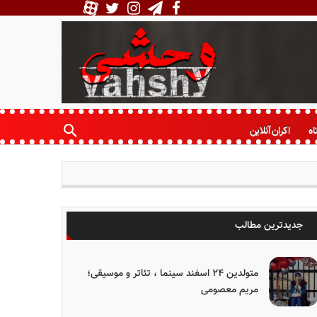
اه
اکران آنلاین
جدیدترین مطالب
متولدین ۲۴ اسفند سینما ، تئاتر و موسیقی؛
مریم معصومی