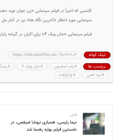
کلنسی که اخیراً در فیلم سینمایی «زن جوان نوید دهنده
سینمایی مورد انتظار «آخرین نگاه ها» نیز در کنار م
فیلم سینمایی «جان ویک ۴» برای اکران در گیشه پایان هفته «روز یادبود» در ۲۷ می ۲۰۲۲ (۶ خرداد ۱۴۰۱) تنظیم شده است.
لینک کوتاه
https://redcarpetfilm.net /?p=46803
برچسب ها
باب اسفنجی
جان ویک ۴
رستگ
مرد آهنی
وارکرافت
قبلی
نیما رئیسی، همبازی نیوشا ضیغمی، در
نخستین فیلم بهاره رهنما شد