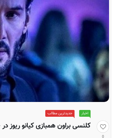
اخبار
جدیدترین مطالب
کلنسی براون همبازی کیانو ریوز در «
0