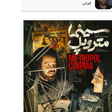
کورتنی