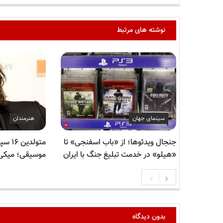
نوشته های مرتبط
سینمای جهان
هنرمندان
جنجال ویدئوها؛ از «باب اسفنجی» تا
متولدی
«هیلو» در خدمت تبلیغ جنگ با ایران
موسیقی؛ میکی
بدون دیدگاه