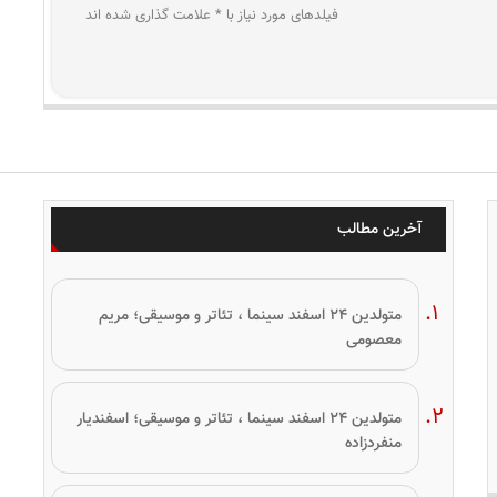
فیلدهای مورد نیاز با * علامت گذاری شده اند
آخرین مطالب
متولدین ۲۴ اسفند سینما ، تئاتر و موسیقی؛ مریم
معصومی
متولدین ۲۴ اسفند سینما ، تئاتر و موسیقی؛ اسفندیار
منفردزاده