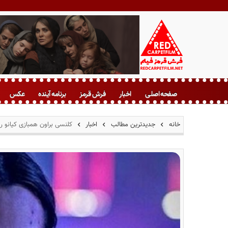
ف
ر
صفحه اصلی
اخبار
فرش قرمز
برنامه آینده
عکس
ش
ق
ر
خانه
جدیدترین مطالب
اخبار
کلنسی براون همبازی کیانو ریو
م
ز