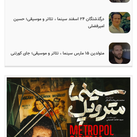
درگذشتگان ۲۴ اسفند سینما ، تئاتر و موسیقی؛ حسین
امیرفضلی
متولدین ۱۵ مارس سینما ، تئاتر و موسیقی؛ جای کورتنی