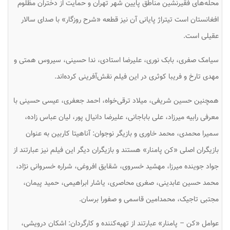
محله‌های فقیرنشین مناطق پایین شهر تهران و حمایت از دختران مظلوم
افغانستان است تیتراژ پایانی آن نیز قطعه «شرح روزگار» با صدای سالار
عقیلی است.
سیامک صفری، بابک نوری، علیرضا استادی، ندا حسینی، سیروس همتی و
مهدی تارخ و فریبا کوثری در این فیلم نقش‌آفرینی کرده‌اند.
همچنین حسین شریفی، میلاد ترقی‌خواه، احمد جعفری، عیسی حسینی با
معرفی رابیه میرزاد، علی باباجانی، علیرضا دانیال پور، لیان عباس زاده،
سمیرا محمدی، محمد خاوری و بازیگر نوجوان: آناهیتا کاربین به عنوان
بازیگران اصلی «کن پامنار» هستند و بازیگران دیگر این فیلم نیز عبارتند از
جواد جوینده میرزا، مهشید خسروی، شقایق افروغی، شراره خسروانی نژاد،
محمد حسین عابدینی، صغری محاصری، یاشار ابراهیمی، حمید پیمان،
مجتبی تاجیک، محمدامین قاسمی و صفورا برسان.
عوامل «کن – پامنار» عبارتند از تهیه‌کننده و کارگردان: اشکان درویشی،