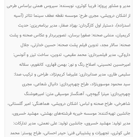
مدیر و مشاور پروژه: فریبا کوثری، نویسنده: سیروس همتی براساس طرحی
از اشکان درویشی، مجری طرح: موسسه نقطه عطف سینما تئاتر (آسیه
اسدزاده)، دستیار اول کارگردان: بهزاد صفار، مدیر برنامه‌ریزی: حدیث
کریمیان، منشی صحنه: صفورا برسان، تصویربردار و عکاس صحنه و پشت
صحنه: سالار مجد، تدوین فیلم پشت صحنه: حسین خدارتی، جلال
داروکی، مدیر فیلمبرداری: محمد مقیمی، تدوین، ساخت تیزر و آنونس:
امیرحسین تحسینی، اصلاح رنگ و نور: بهمن قهاری، کانفورم، سلاله
سلیمی طاری، مدیر صدابرداری: علیرضا کریم‌نژاد، طراحی و ترکیب صدا:
سید محمود موسوی‌نژاد، طراح چهره‌پردازی: دانیال شعاعی، مجری
چهره‌پردازی: میترا گیوه‌چی، آهنگساز موسیقی متن: امیرهوشنگ
شاهرخی، طراح صحنه و لباس: اشکان درویشی، هماهنگی: امیر گلستانی،
جانشین تهیه‌کننده: موسسه خیریه فرشته‌های بهشتی، مهشید خسروی،
مدیر تولید: مهشید خسروی، جانشین تولید: علی نعمتی، مدیر تدارکات:
علی کوثری، تجهیزات و پشتیبانی فنی: حیدر احسانی، طراح پوستر: محمد