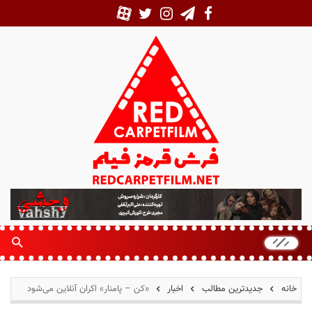
ف
ر
ش
ق
ر
م
خانه
جدیدترین مطالب
اخبار
«کن – پامنار» اکران آنلاین می‌شود
ز