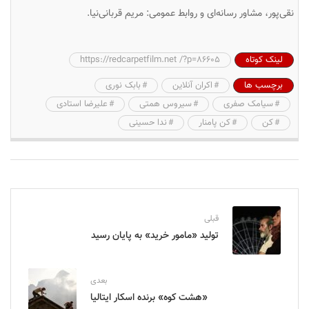
نقی‌پور، مشاور رسانه‌ای و روابط عمومی: مریم قربانی‌نیا.
لینک کوتاه
https://redcarpetfilm.net /?p=86605
برچسب ها
اکران آنلاین
بابک نوری
سیامک صفری
سیروس همتی
علیرضا استادی
کن
کن پامنار
ندا حسینی
قبلی
تولید «مامور خرید» به پایان رسید
بعدی
«هشت کوه» برنده اسکار ایتالیا