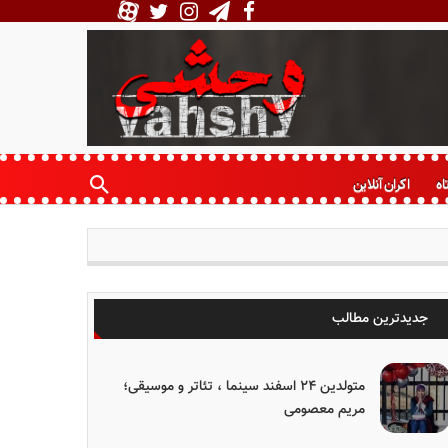
اه
اکران آنلاین
جدیدترین مطالب
متولدین ۲۴ اسفند سینما ، تئاتر و موسیقی؛
مریم معصومی