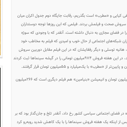
 کیایی و «مطرب» است بگذریم، رقابت جایگاه دوم جدول اکران میان
ه سروش صحت و فیلمش بردند. فیلمی که این روزها توجه دوستداران
ا در فضای مجازی به دنبال داشته است. آنقدر که با وجودی که سوژه
ران شبکه‌های اجتماعی از حال خوب و امیدی که فیلم به مخاطب خود
 هانیه توسلی و دیگر رفقایشان که در این فیلم مقابل دوربین سروش
صحت رفته‌اند تا یک مهمانی متفاوت را به تصویر بکشند، در این هفته فروش ۹۷۴میلیون تومانی را در گیشه سینماها ثبت کردند
«چشم و گوش بسته» فیلم بعدی جدول اکران با ۴۶۰میلیون تومان و انیمیشن «بنیامین» هم فیلم دیگری است که ۲۶۶میلیون
ه در فضای اجتماعی سیاسی کشور رخ داد، آنقدر تلخ و جان‌گداز بود که بر
 پس از اینکه یک هفته فروش سینماها را با یک کاهش شدید روبه‌رو کرد