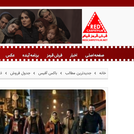
ف
ر
صفحه اصلی
اخبار
فرش قرمز
برنامه آینده
عکس
ش
ق
ر
خانه
جدیدترین مطالب
باکس آفیس
جدول فروش
فی
م
ز