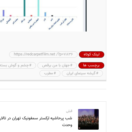
لینک کوتاه
https://redcarpetfilm.net /?p=7836
برچسب ها
جهان با من برقص
چشم و گوش بسته
گیشه سینمای ایران
مطرب
قبلی
شب پرحاشیه‌ ارکستر سمفونیک تهران در تالار
وحدت