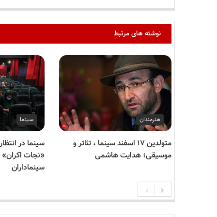
نوشته های مرتبط
هنرمندان
سینما
متولدین ۱۷ اسفند سینما ، تئاتر و
سینما در انتظار
موسیقی؛ هدایت هاشمی
«نجات اکران» م
سینماداران