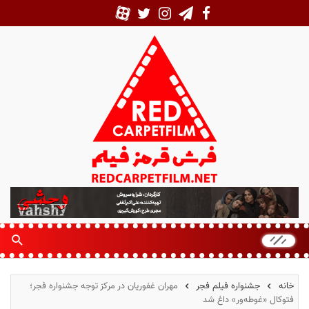
ف
ر
ش
ق
ر
م
خانه
جشنواره فیلم فجر
مهران غفوریان در مرکز توجه جشنواره فجر؛
ز
فتوکال «غوطه‌ور» داغ شد