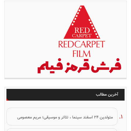
آخرین مطالب
متولدین ۲۴ اسفند سینما ، تئاتر و موسیقی؛ مریم معصومی