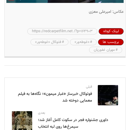
عکاس: امیرعلی معزی
لینک کوتاه
https://redcarpetfilm.net /?p=164903
برچسب ها
«غوطه‌ور»
فتوکال «غوطه‌ور»
مهران غفوریان
قبلی
فوتوکال خبرساز «غبار میمون»؛ نگاه‌ها به فیلم
معمایی دوخته شد
بعدی
داوری جشنواره فجر در سکوت کامل آغاز شد؛
سیمرغ‌ها روی لبه انتخاب