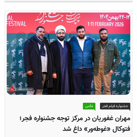
جشنواره فیلم فجر
عکس
مهران غفوریان در مرکز توجه جشنواره فجر؛
فتوکال «غوطه‌ور» داغ شد