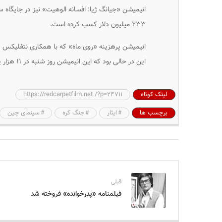
۲۳۳ میلیون دلار کسب کرده است.
این در حالی بود که این انیمیشن روز شنبه در ۱۱ هزار پرده اکران شده بود.
لینک کوتاه
https://redcarpetfilm.net /?p=24711
برچسب ها
ایثار
جنگ کره
سینمای چین
قبلی
فیلمنامه «پدرخوانده» فروخته شد