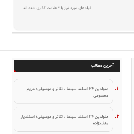
فیلدهای مورد نیاز با * علامت گذاری شده اند
آخرین مطالب
متولدین ۲۴ اسفند سینما ، تئاتر و موسیقی؛ مریم
معصومی
متولدین ۲۴ اسفند سینما ، تئاتر و موسیقی؛ اسفندیار
منفردزاده