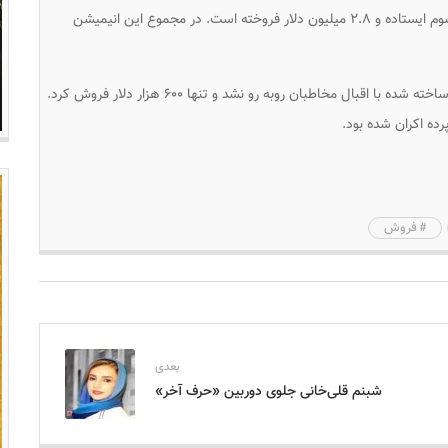
انیمیشن «جیانگ ژیا: افسانه الوهیت» نیز در جایگاه سوم ایستاده و ۲.۸ میلیون دلار فروخته است. در مجموع این انیمیشن
انیمیشن پرهزینه «روی ماه» که با همکاری نتفلیکس ساخته شده با اقبال مخاطبان روبه رو نشد و تنها ۶۰۰ هزار دلار فروش کرد.
فروش
بعدی
شبنم قلی‌خانی جلوی دوربین «حرف آخر»