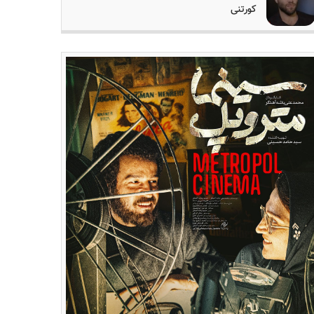
کورتنی