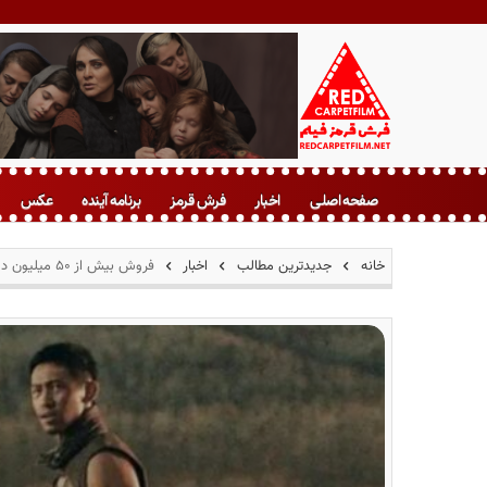
ف
ر
صفحه اصلی
اخبار
فرش قرمز
برنامه آینده
عکس
ش
ق
ر
خانه
جدیدترین مطالب
اخبار
فروش بیش از ۵۰ میلیون دلاری «ایثار»
م
ز