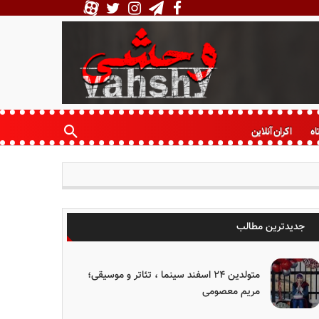
اه
اکران آنلاین
جدیدترین مطالب
متولدین ۲۴ اسفند سینما ، تئاتر و موسیقی؛
مریم معصومی