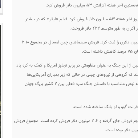
فته اکرانش ۵۳ میلیون دلار فروش کرد.
فیلمی که روز جمعه راهی سینماهای چین شد در سه روز آخر هفته ۵۳ میلیون دلار فروش کرد. فیلم «ایثار» که در بیشتر
ور متوسط ۴۲۲ دلار فروخت.
گیشه سینمای چین در این آخر هفته فروشی ۷۶.۹ میلیون دلاری را ثبت کرد. فروش سینماهای چین امسال در مجموع ۲.۱۰
است.
 از این جنگ به عنوان مقاومتی در برابر تجاوز آمریکا و کمک به کره یاد
 که گروهی از نیروهای چینی در حالی که زیر بمباران آمریکایی‌ها
هستند تلاش دارند تا یک پل را تعمیر کنند. این فیلم به نوعی متناسب با داستان جنگ سرد فعلی بین ۲ کشور بزرگ جهان
فرانت گوو و لو یانگ ساخته شده است.
فیلم دیگر میهنی «مردم من، سرزمین من» در مکان دوم فروش جای گرفته و ۱۱.۲ میلیون دلار فروش کرده است. مجموع فروش