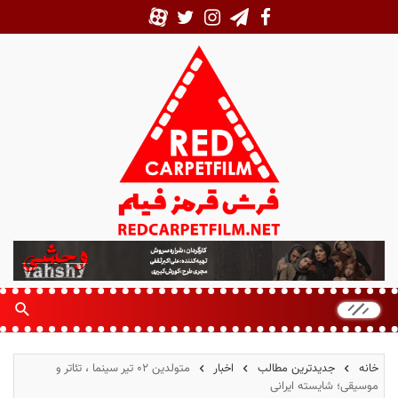
ف
ر
ش
ق
ر
م
خانه
جدیدترین مطالب
اخبار
متولدین ۰۲ تیر سینما ، تئاتر و
ز
موسیقی؛ شایسته ایرانی