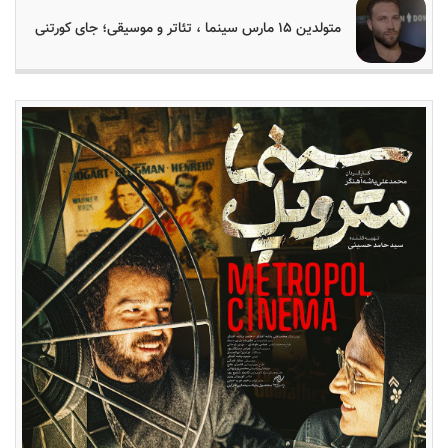
متولدین ۱۵ مارس سینما ، تئاتر و موسیقی؛ جای کورتنی