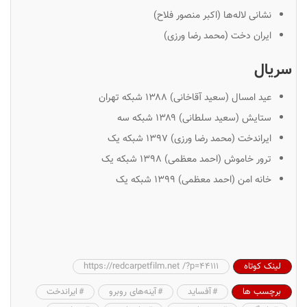
نشانی لاله‌ها (اکبر منصور فلاح)
ایران دخت (محمد رضا ورزی)
سریال
عید امسال (سعید آقاخانی) ۱۳۸۸ شبکه تهران
ستایش (سعید سلطانی) ۱۳۸۹ شبکه سه
ایراندخت (محمد رضا ورزی) ۱۳۹٧ شبکه یک
ترور خاموش (احمد معظمی) ۱۳۹۸ شبکه یک
خانه امن (احمد معظمی) ١٣٩٩ شبکه یک
لینک کوتاه
https://redcarpetfilm.net /?p=44111
برچسب ها
آفساید
آینه‌های روبرو
ایراندخت