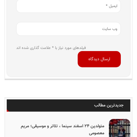
فیلدهای مورد نیاز با * علامت گذاری شده اند
جدیدترین مطالب
متولدین ۲۴ اسفند سینما ، تئاتر و موسیقی؛ مریم
معصومی