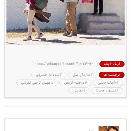
لینک کوتاه
https://redcarpetfilm.net /?p=24292
برچسب ها
سازمان ملل
سودابه خسروی
شهاب بابایی
مرضیه کریمی
مهدی کریمی تفرشی
نلسون ماندلا
نمایش