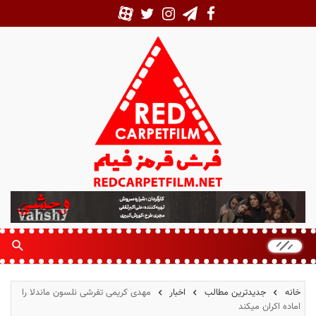
ف
ر
ش
ق
ر
م
خانه
جدیدترین مطالب
اخبار
مهدی کریمی تفرشی نلسون ماندلا را
ز
اماده اکران میکند