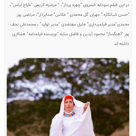
در این فیلم سودابه خسروی “چهره پرداز”، ” مرضیه کریمی “طراح لباس”،
“حسن شبانکاره ” مهران گل محمدی ” عکاس” صدابردار”، مرتضی پور
محمدی”مدیر فیلمبرداری” جلیل معتضدی “مدیر تولید” ، محمدعلی نجف
پور “آهنگساز” محمود آیدین و فاضل سایه “نویسنده فیلمنامه” همکاری
داشته اند