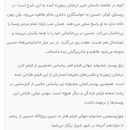
آنچه در خلاصه داستان «زیر درختان زیتون» آمده به این شرح است: در
روستای کوکر، حسین به خواستگاری دختری به‌نام طاهره می‌رود، ولی چون
خانه ندارد به او پاسخ منفی می‌دهند. همان شب زلزله تمام مردم روستا را
بی‌خانمان می‌کند. حسین در بی‌خانمانی خود را با همه یکسان می‌بیند و
خوشحال هم هست. هفت روز می‌گذرد، در سر مزار «خدابیامرزها» حسین
متوجه می‌شود طاهره و مادربزرگش زنده مانده‌اند…
پنج پوستر جشنواره جهانی فیلم فجر براساس تصاویری از فیلم «زیر
درختان زیتون» و عکس‌های علیرضا انصاریان از این فیلم طراحی شده
است. همچنین پوستر اصلی جشنواره نیز براساس عکسی از کیارستمی در
پشت صحنه فیلم «زندگی و دیگر هیچ» است. مهدی دوایی طراحی این
پوسترها را برعهده داشت.
چهل‌وسومین جشنواره جهانی فیلم فجر به دبیری روح‌الله حسینی از پنجم
تا دوازدهم آذرماه در شهر شیراز برگزار می‌شود.