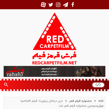
ف
ر
ش
ق
ر
م
خانه
جشنواره فیلم فجر
«زیر درختان زیتون»؛ فیلم افتتاحیه
ز
چهل‌وسومین جشنواره فیلم فجر شد