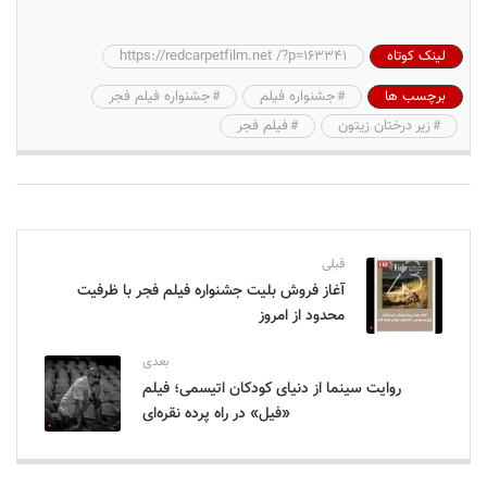
لینک کوتاه
https://redcarpetfilm.net /?p=163341
برچسب ها
جشنواره فیلم
جشنواره فیلم فجر
زیر درختان زیتون
فیلم فجر
قبلی
آغاز فروش بلیت جشنواره فیلم فجر با ظرفیت
محدود از امروز
بعدی
روایت سینما از دنیای کودکان اتیسمی؛ فیلم
«فیل» در راه پرده نقره‌ای