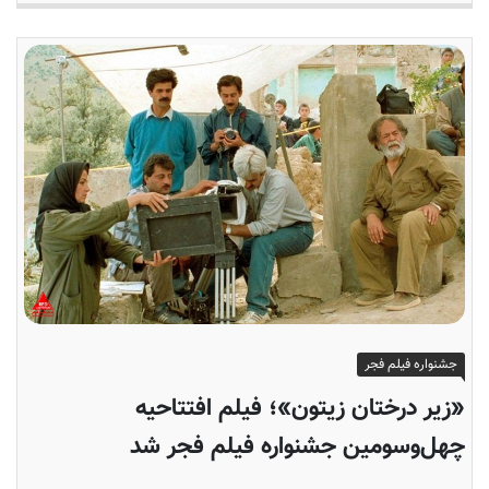
جشنواره فیلم فجر
«زیر درختان زیتون»؛ فیلم افتتاحیه
چهل‌وسومین جشنواره فیلم فجر شد