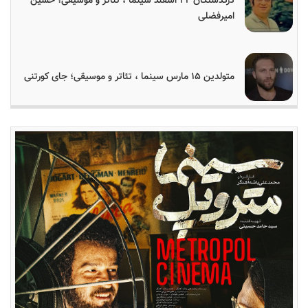
درگذشتگان ۲۴ اسفند سینما ، تئاتر و موسیقی؛ حسین
امیرفضلی
متولدین ۱۵ مارس سینما ، تئاتر و موسیقی؛ جای کورتنی