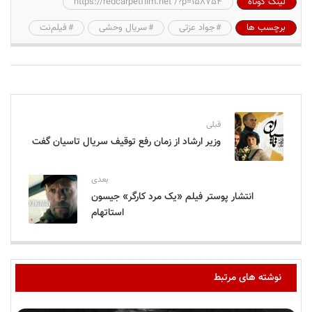
لینک کوتاه
https://redcarpetfilm.net /?p=158754
برچسب ها
جواد عزتی
سریال وحشی
فیلم‌نت
قبلی
وزیر ارشاد از زمان رفع توقیف سریال تاسیان گفت
بعدی
انتشار پوستر فیلم «یک مرد کارگر» جیسون
استاتهام
نوشته های مرتبط