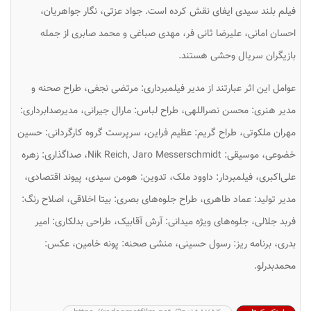
فیلم بلند سیدی ایفای نقش کرده است. جواد عزتی، نگار جواهریان،
احسان امانی، علیرضا ثانی فر، مهدی صباغی و محمد صابری از جمله
بازیگران سریال وحشی هستند.
عوامل این اثر عبارتند از مدیر فیلمبرداری: مرتضی نجفی، طراح صحنه و
مدیر هنری: محسن نصراللهی، طراح لباس: مارال جیرانی، مدیرصدابرداری:
مهران ملکوتی، طراح گریم: عظیم فراین، سرپرست گروه کارگردانی: حسین
خضوعی، موسیقی: Nik Reich, Jaro Messerschmidt، صداگذاری: زهره
علی‌اکبری، فیلمبردار: داوود ملک، تدوین: هومن سیدی، پیوند اقتصادی،
مدیر تولید: عماد طاهری، طراح جلوه‌های بصری: بیتا اخلاقی، اصلاح رنگ:
فربد جلالی، جلوه‌های ویژه میدانی: آرش آقابیک، طراحی بدلکاری: امیر
بدری، برنامه ریز: رسول حسینی، منشی صحنه: پونه خامین، عکس:
محمدبدرلو.