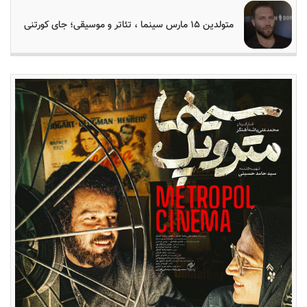
متولدین ۱۵ مارس سینما ، تئاتر و موسیقی؛ جای کورتنی