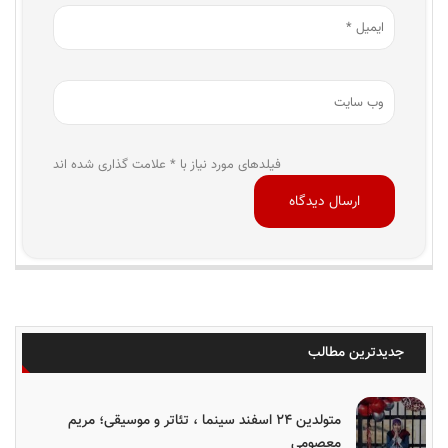
فیلدهای مورد نیاز با * علامت گذاری شده اند
جدیدترین مطالب
متولدین ۲۴ اسفند سینما ، تئاتر و موسیقی؛ مریم
معصومی