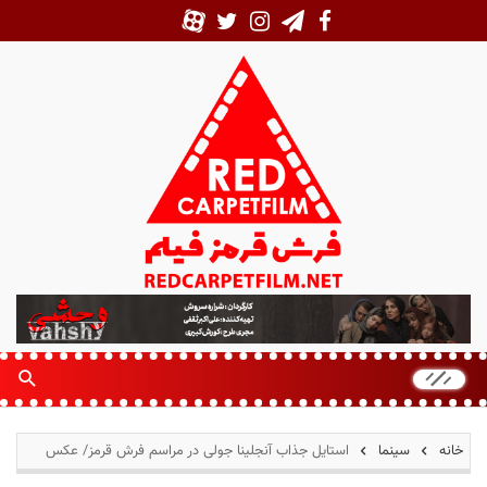
ف
ر
ش
ق
ر
م
خانه
سینما
استایل جذاب آنجلینا جولی در مراسم فرش قرمز/ عکس
ز