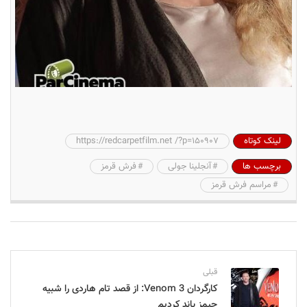
لینک کوتاه
https://redcarpetfilm.net /?p=150907
برچسب ها
آنجلینا جولی
فرش قرمز
مراسم فرش قرمز
قبلی
کارگردان Venom 3: از قصد تام هاردی را شبیه
جیمز باند کردیم