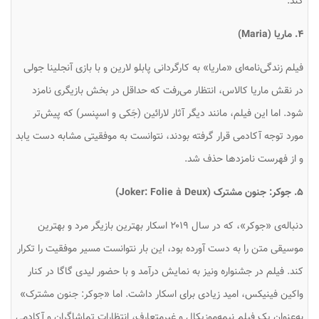
کند.
۴. ماریا (Maria)
فیلم زندگی‌نامه‌ای «ماریا» به کارگردانی پابلو لارین و با بازی آنجلینا جولی
در نقش ماریا کالاس، انتظار می‌رفت که حداقل در بخش بازیگری نامزد
شود. اما این فیلم، مانند دیگر آثار لارائین (جَکی و اسپنسر) که پیش‌تر
مورد توجه آکادمی قرار گرفته بودند، نتوانست به موفقیتی مشابه دست یابد
و از فهرست نامزدها حذف شد.
۵. جوکر: جنون مشترک (Joker: Folie à Deux)
دنباله‌ی «جوکر»، که در سال ۲۰۱۹ اسکار بهترین بازیگر مرد و بهترین
موسیقی متن را به دست آورده بود، این بار نتوانست مسیر موفقیت را تکرار
کند. فیلم در جشنواره ونیز به نمایش درآمد و با حضور لیدی گاگا در کنار
واکین فینیکس، امید زیادی برای اسکار داشت. اما «جوکر: جنون مشترک»
به‌عنوان یک فیلم نیمه‌موزیکال و غیرمتعارف، انتظارات تماشاگران و آکادمی