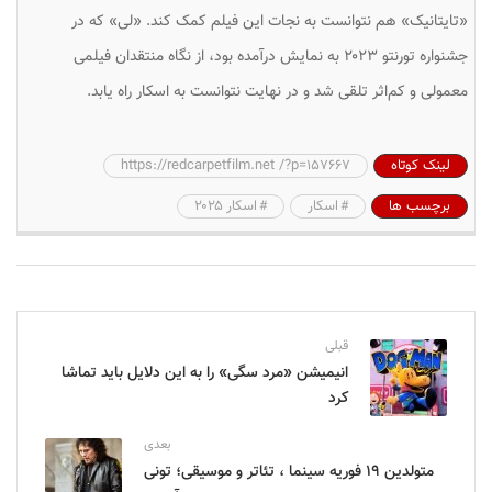
«تایتانیک» هم نتوانست به نجات این فیلم کمک کند. «لی» که در
جشنواره تورنتو ۲۰۲۳ به نمایش درآمده بود، از نگاه منتقدان فیلمی
معمولی و کم‌اثر تلقی شد و در نهایت نتوانست به اسکار راه یابد.
لینک کوتاه
https://redcarpetfilm.net /?p=157667
برچسب ها
اسکار
اسکار ۲۰۲۵
قبلی
انیمیشن «مرد سگی» را به این دلایل باید تماشا
کرد
بعدی
متولدین ۱۹ فوریه سینما ، تئاتر و موسیقی؛ تونی