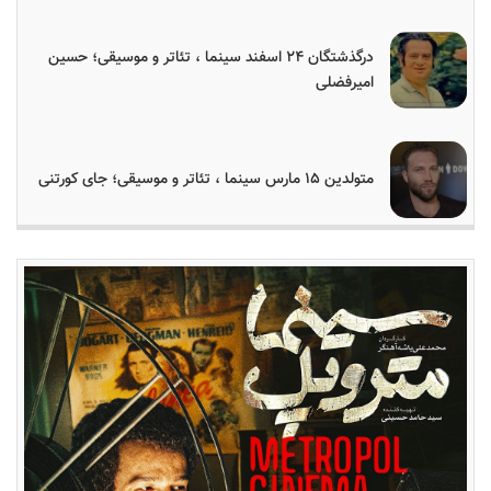
درگذشتگان ۲۴ اسفند سینما ، تئاتر و موسیقی؛ حسین
امیرفضلی
متولدین ۱۵ مارس سینما ، تئاتر و موسیقی؛ جای کورتنی