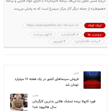
درباره مسیر تحول زندگی‌ها، برنامه «ایرانگرد» با اجرای جواد قارایی و برنامه
«هموطنز» از جمله دیگر آثار مرکز سیمرغ است که به پخش می‌رسد.
لینک کوتاه
https://redcarpetfilm.net /?p=158087
برچسب ها
«آفتابگردان»
الهام چرخنده
برنامه «آفتابگردان»
تلویزیون
قبلی
فروش سینماهای کشور در یک هفته ۱۷ میلیارد
تومان شد
بعدی
فورد کاپولا برنده تمشک طلایی بدترین کارگردان
سال هالیوود شد!