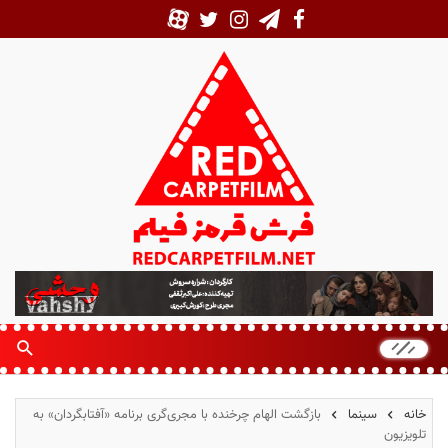
ف
ر
ش
ق
ر
م
خانه
سینما
بازگشت الهام چرخنده با مجری‌گری برنامه «آفتابگردان» به
ز
تلویزیون