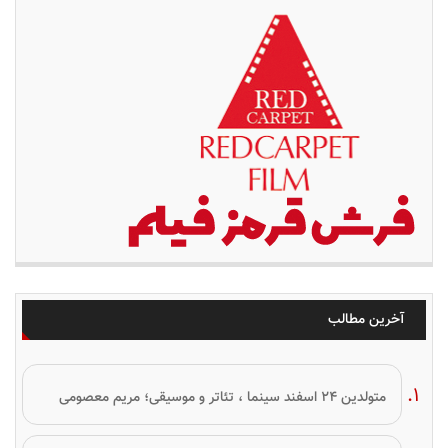
آخرین مطالب
متولدین ۲۴ اسفند سینما ، تئاتر و موسیقی؛ مریم معصومی