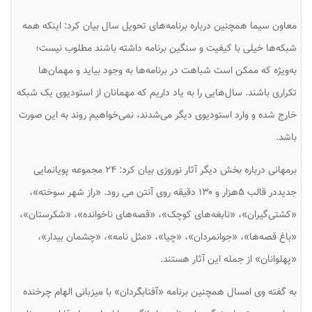
معاون سیما همچنین درباره برنامه‌های تحویل سال بیان کرد: اینکه همه
شبکه‌ها خیلی با کیفیت و سنگین برنامه داشته باشند مطلوب نیست؛
به‌ویژه که ممکن است شباهت در برنامه‌ها به وجود بیاید و مهمان‌ها
تکراری باشند. سال‌هایی را به یاد داریم که مهمانان از استودیوی یک‌ شبکه
خارج شده و وارد استودیوی دیگر می‌شدند، نمی‌خواهیم روند به این صورت
باشد.
برمهانی درباره بخش دیگر آثار نوروزی بیان کرد: ۲۴ مجموعه پویانمایی
جدیددر قالب ۵هزار و ۱۳۰ دقیقه روی آنتن می رود. «راز شهر سوخته»،
«کشتی‌گیران»، «نابغه‌های کوچک»، «قصه‌های ناخوانده»، «شکرستان»،
«باغ قصه‌ها»، «جوانمردان»، «چیا»، «مثل نامه»، «چشمان بیدار»،
«پهلوانان» از جمله این آثار هستند.
به گفته وی امسال همچنین برنامه «آفتابگردان» با میزبانی الهام چرخنده