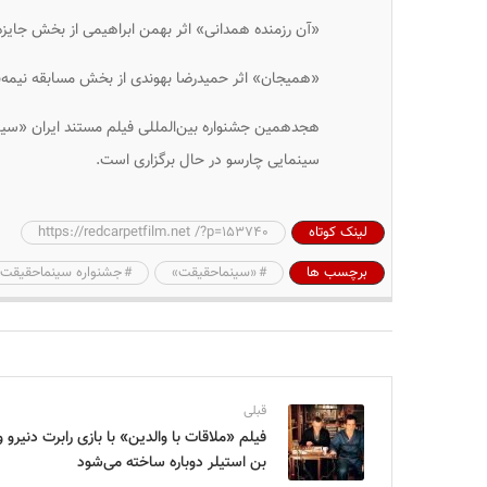
«آن رزمنده همدانی» اثر بهمن ابراهیمی از بخش جایزه
«همیجان» اثر حمیدرضا بهوندی از بخش مسابقه نیمه‌ب
سینمایی چارسو در حال برگزاری‌ است.
لینک کوتاه
https://redcarpetfilm.net /?p=153740
برچسب ها
«سینماحقیقت»
جشنواره سینماحقیقت
قبلی
فیلم «ملاقات با والدین» با بازی رابرت دنیرو و
بن استیلر دوباره ساخته می‌شود