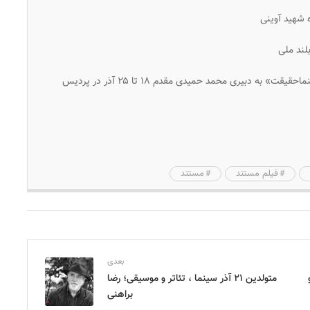
 شهید آوینی
لند ملی
هجدهمین جشنواره بین‌المللی فیلم مستند ایران «سینماحقیقت» به دبیری محمد حمیدی مقدم ۱۸ تا ۲۵ آذر در پردیس
فیلم مستند
مستند
بعدی
متولدین ۲۱ آذر سینما ، تئاتر و موسیقی؛ رضا
براهنی