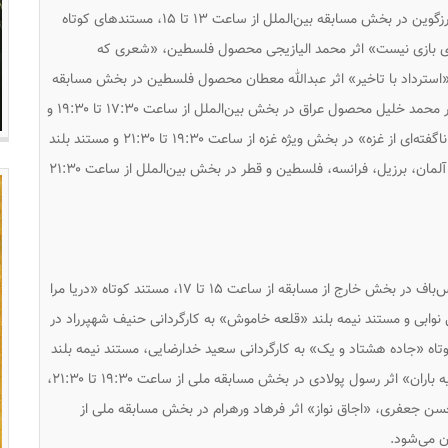
مایا نوواکوویچ محصول مشترک صربستان، بوسنی و هرزگوین در بخش مسابقه بین‌الملل از ساعت ۱۳ تا ۱۵، مستندهای کوتاه
ای بازی نیست» اثر محمد الیازیجی محصول فلسطین، «شعری که
سترداد با تاخیر» اثر عبدالله معطان محصول فلسطین در بخش مسابقه
بین‌الملل از ساعت ۱۵ تا ۱۷، مستند بلند «عموبابا » اثر محمد خلیل محصول عراق در بخش بین‌الملل از ساعت ۱۷:۳۰ تا ۱۹:۳۰ و
۲ قسمت از مجموعه فیلم «از نقطه صفر؛ داستان‌های ناگفته‌ای از غزه» در بخش ویژه غزه از ساعت ۱۹:۳۰ تا ۲۱:۳۰ و مستند بلند
«فیلم یک فدایی» اثر کمال الجعفری محصول مشترک آلمان، برزیل، فرانسه، فلسطین و قطر در بخش بین‌الملل از ساعت ۲۱:۳۰
مستند بلند «افسانه اصفهان» به کارگردانی بهروز ملبوس‌باف در بخش خارج از مسابقه از ساعت ۱۵ تا ۱۷، مستند کوتاه «دریا مرا
نوابی و مستند نیمه بلند «قلعه خاموش» به کارگردانی حنیف شهپرراد در
 از ساعت ۱۷:۳۰ تا ۱۹:۳۰، مستند کوتاه «جاده هشتاد و یک» به کارگردانی سعید خدارضایی، مستند نیمه بلند
«استوار ساقی» اثر میلاد محمدی و مستند کوتاه « سایه باران» اثر رسول پولادی در بخش مسابقه ملی از ساعت ۱۹:۳۰ تا ۲۱:۳۰،
حسن جعفری، «اجاق نواز» اثر فرهاد ورهرام در بخش مسابقه ملی از