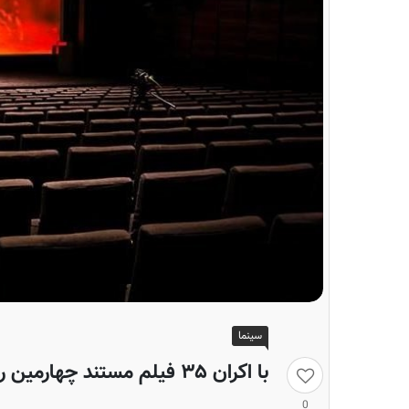
سینما
با اکران ۳۵ فیلم مستند چهارمین روز جشنواره «سینماحقیقت» آغاز شد
0