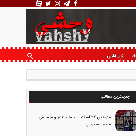
اه
اکران آنلاین
جدیدترین مطالب
متولدین ۲۴ اسفند سینما ، تئاتر و موسیقی؛
مریم معصومی