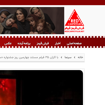
ف
ر
صفحه اصلی
اخبار
فرش قرمز
برنامه آینده
عکس
ش
ق
ر
خانه
سینما
با اکران ۳۵ فیلم مستند چهارمین روز جشنواره «سینماحقیقت» آغاز شد
م
ز