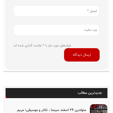
فیلدهای مورد نیاز با * علامت گذاری شده اند
جدیدترین مطالب
متولدین ۲۴ اسفند سینما ، تئاتر و موسیقی؛ مریم