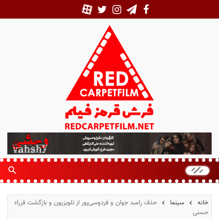
ف
ر
ش
ق
ر
م
خانه
سینما
حذف رامبد جوان و فردوسی‌پور از تلویزیون و بازگشت فرزاد
ز
حسنی