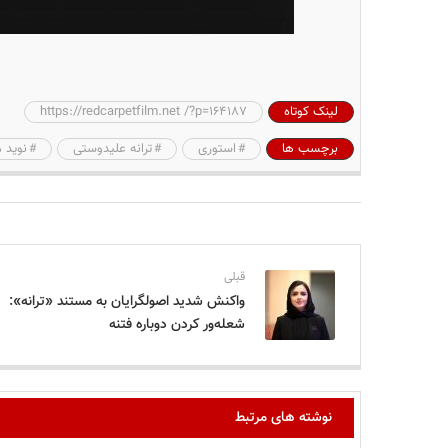
لینک کوتاه
https://redcarpetfilm.net /?p=164187
برچسب ها
استوری
ترانه علیدوستی
نوید 
قبلی
واکنش شدید اصولگرایان به مستند «ترانه»:
شعله‌ور کردن دوباره فتنه
نوشته های مرتبط