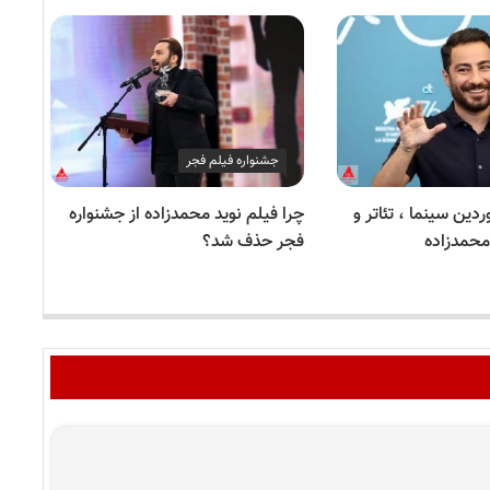
جشنواره فیلم فجر
ین ۱۷ فروردین سینما ، تئاتر و
چرا فیلم نوید محمدزاده از جشنواره
معر
محمدزاده
فجر حذف شد؟
محم