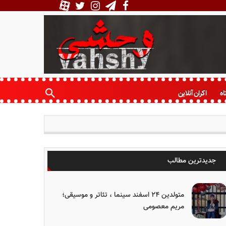
اه
اکران آنلاین
جدیدترین مطالب
متولدین ۲۴ اسفند سینما ، تئاتر و موسیقی؛
مریم معصومی