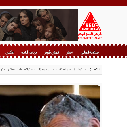
ف
ر
صفحه اصلی
اخبار
فرش قرمز
برنامه آینده
عکس
ش
ق
ر
خانه
سینما
حمله تند نوید محمدزاده به ترانه علیدوستی: مت
م
ز