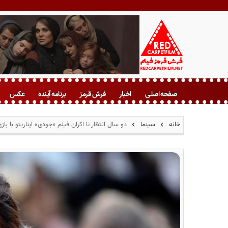
ف
ر
صفحه اصلی
اخبار
فرش قرمز
برنامه آینده
عکس
ش
ق
ر
خانه
سینما
دو سال انتظار تا اکران فیلم «جودی» ایناریتو با باز
م
ز