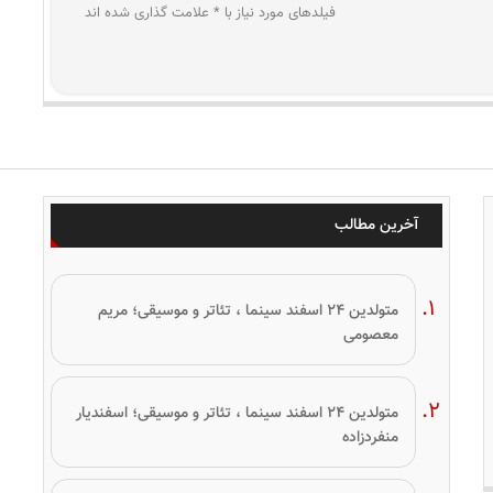
فیلدهای مورد نیاز با * علامت گذاری شده اند
آخرین مطالب
متولدین ۲۴ اسفند سینما ، تئاتر و موسیقی؛ مریم
معصومی
متولدین ۲۴ اسفند سینما ، تئاتر و موسیقی؛ اسفندیار
منفردزاده