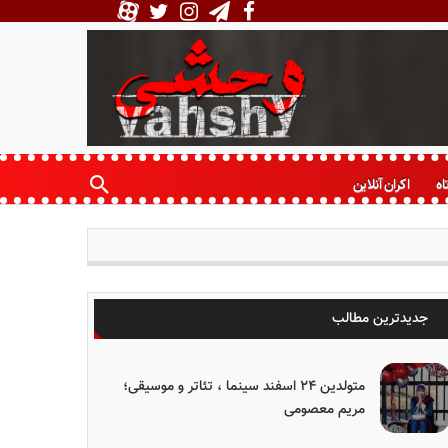
اه
اکران آنلاین
جدیدترین مطالب
متولدین ۲۴ اسفند سینما ، تئاتر و موسیقی؛
مریم معصومی