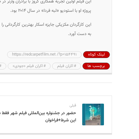
این فیلم اولین تجربه همکاری کروز با برادران وارنر در
پروژه او با استودیو «لبه فردا» در سال ۲۰۱۴ بود.
به دست آورد.
لینک کوتاه
https://redcarpetfilm.net /?p=154491
برچسب ها
اکران فیلم
اکران فیلم «جودی»
قبلی
حضور در جشنواره بین‌المللی فیلم شهر فقط ب
این شرط+فراخوان