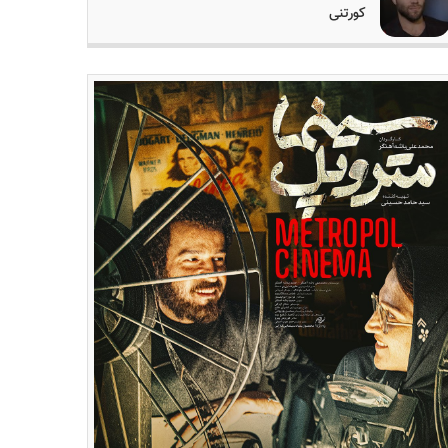
کورتنی