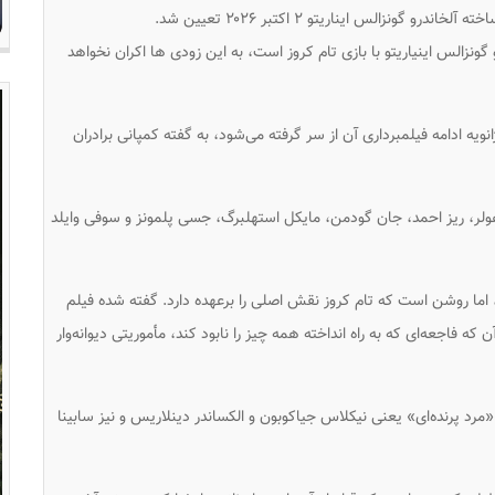
و گونزالس ایناریتو ۲ اکتبر ۲۰۲۶ تعیین شد.
نزالس اینیاریتو با بازی تام کروز است، به این زودی ها اکران نخواهد
نویه ادامه فیلمبرداری آن از سر گرفته می‌شود، به گفته کمپانی برادران
 هولر، ریز احمد، جان گودمن، مایکل استهلبرگ، جسی پلمونز و سوفی وایلد
اما روشن است که تام کروز نقش اصلی را برعهده دارد. گفته شده فیلم
که فاجعه‌ای که به راه انداخته همه چیز را نابود کند، مأموریتی دیوانه‌وار
ودی» را سال ۲۰۲۳ با نویسندگان «مرد پرنده‌ای» یعنی نیکلاس جیاکوبون و الکساندر دینلاریس و نیز سابینا