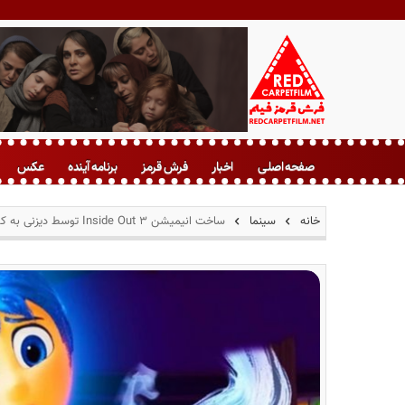
ف
ر
صفحه اصلی
اخبار
فرش قرمز
برنامه آینده
عکس
ش
ق
ر
خانه
سینما
ساخت انیمیشن Inside Out ۳ توسط دیزنی به کجا رسید؟!
م
ز