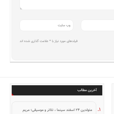
فیلدهای مورد نیاز با * علامت گذاری شده اند
آخرین مطالب
متولدین ۲۴ اسفند سینما ، تئاتر و موسیقی؛ مریم