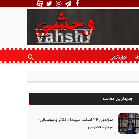
اه
اکران آنلاین
جدیدترین مطالب
متولدین ۲۴ اسفند سینما ، تئاتر و موسیقی؛
مریم معصومی