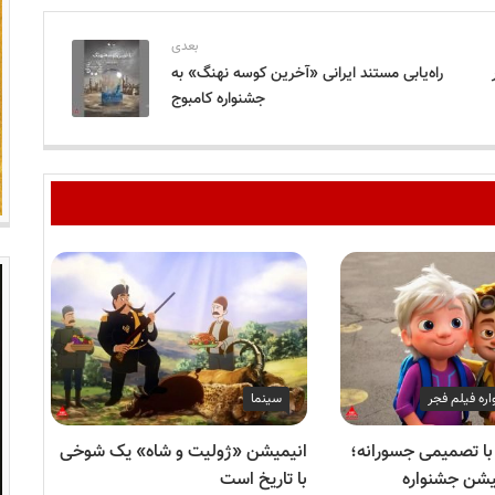
بعدی
راه‌یابی مستند ایرانی «آخرین کوسه نهنگ» به
جشنواره کامبوج
ره فیلم فجر
سینما
روع فجر ۴۴ با تصمیمی جسورانه؛
انیمیشن «ژولیت و شاه» یک شوخی
یمیشن جشنواره
با تاریخ است
انی