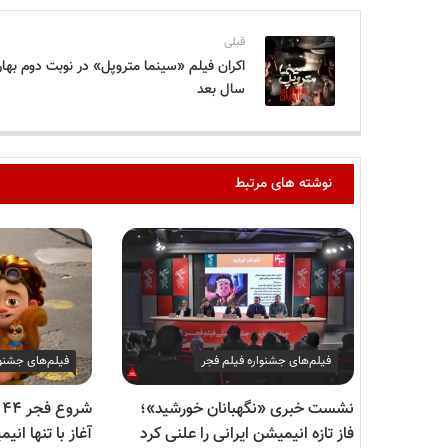
قبلی
اکران فیلم «سینما متروپل» در نوبت دوم بهار
سال بعد
نوشته های مرتبط
فیلم‌های جشنواره فیلم فجر
فیلم‌های جشنوا
نشست خبری «نگهبانان خورشید»؛
ش
فاز تازه انیمیشن ایرانی را علنی کرد
آغاز با تنها ان