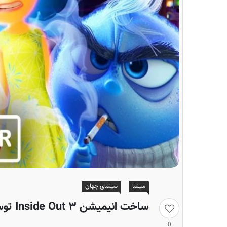
سینما
سینمای جهان
ساخت انیمیشن Inside Out ۳ توسط دیزنی به کجا رسید؟!
0