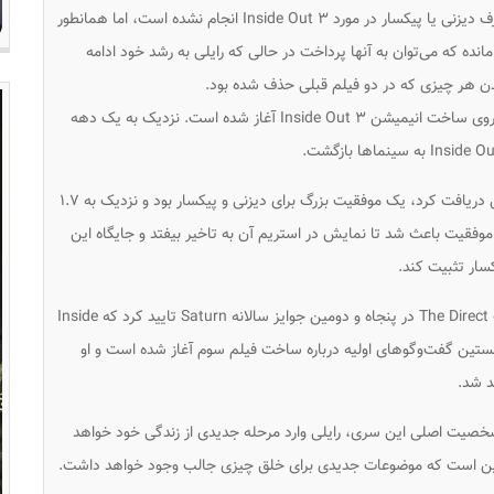
هنوز هیچ اعلام رسمی از طرف دیزنی یا پیکسار در مورد Inside Out ۳ انجام نشده است، اما همانطور
نده که می‌توان به آنها پرداخت در حالی که رایلی به رشد خود ادامه
ندن هر چیزی که در دو فیلم قبلی حذف شده بود.
یکی از اعضای تیم نویسندگی پیکسار اعلام کرد که کار روی ساخت انیمیشن Inside Out ۳ آغاز شده است. نزدیک به یک دهه
قسمت دوم با اینکه نقدهای کمی ضعیف‌تر از فیلم اول دریافت کرد، یک موفقیت بزرگ برای دیزنی و پیکسار بود و نزدیک به ۱.۷
موفقیت باعث شد تا نمایش در استریم آن به تاخیر بیفتد و جایگاه این
سار تثبیت کند.
نویسنده پیکسار «دیو هولستین» در گفتگویی با سایت The Direct در پنجاه و دومین جوایز سالانه Saturn تایید کرد که Inside
ه هولستین گفت‌وگوهای اولیه درباره ساخت فیلم سوم آغاز شده است و او
د شد.
صیت اصلی این سری، رایلی وارد مرحله جدیدی از زندگی خود خواهد
این است که موضوعات جدیدی برای خلق چیزی جالب وجود خواهد داشت.