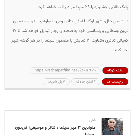
پلنگ طلایی جشنواره را ۲۹ سپتامبر دریافت خواهد کرد.
در همین حال، شهر لوکا با آمفی تئاتر رومی، دیوارهای مدور و معماری
قرون وسطایی و رنسانسی خود به صحنه‌ای روباز تبدیل خواهد شد تا ۲۰
کمپانی تئاتری متفاوت ۲۰ نمایش با مضمون سینما را در هر گوشه شهر
اجرا کنند.
لینک کوتاه
https://redcarpetfilm.net /?p=149010
برچسب ها
ایتن هاوک
پل شریدر
قبلی
متولدین ۳ مهر سینما ، تئاتر و موسیقی؛ فریدون
پوررضا