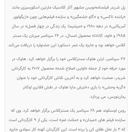
پل شریدر فیلمنامه‌نویس مشهور آثار کلاسیک مارتین اسکورسیزی مانند
«راننده تاکسی» و «گاو خشمگین» و سازنده فیلم‌هایی چون «ژیگولوی
آمریکایی» در دهه ۱۹۸۰ و «میشیما: یک زندگی در چهار فصل» در سال
۱۹۸۵ و «اوه، کانادا» محصول امسال، در ۲۶ سپتامبر میزبان یک مستر
کلاس خواهد بود و جایزه یک عمر دستاورد این جشنواره را دریافت می‌کند.
۲۷ سپتامبر، ایتن هاوک مسترکلاس خود را برگزار خواهد کرد. هاوک در
مورد حرفه خود از جمله «اولین اصلاح شده» محصول ۲۰۱۷ به کارگردانی
شریدر، صحبت خواهد کرد و به آخرین تلاش کارگردانی خود با عنوان
«گربه وحشی» با بازی دخترش مایا هاوک در نقش فلانری اوکانر
رمان‌نویس، می پردازد.
روبن اوستلوند هم ۲۸ سپتامبر یک مسترکلاس برگزار خواهد کرد. وی که
سازنده فیلم های «میدان» و «مثلث غم» است، یکی از ۹ کارگردانی است
که ۲ بار نخل طلای کن را برده است. این کارگردان کهنه کار سوئدی جایزه