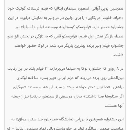
همچنین پوپی آواتی، اسطوره سینمای ایتالیا که فیلم ترسناک گوتیک خود
«حیاط خلوت آمریکایی» را برای اولین بار در ونیز به نمایش درآورد، در این
جشنواره حضور دارد. فرانچسکو کوستابیله نویسنده فیلم «فامیلیا» نیز
همراه بازیگر نقش اول فیلم، فرانچسکو ققی که به تازگی در بخش افق‌های
جشنواره فیلم ونیز برنده بهترین بازیگر مرد شد، در لوکا حضور خواهند
داشت.
در ۸ روزی که جشنواره لوکا به سینما می‌پردازد، ۱۲ فیلم بلند در این رقابت
بین‌المللی روی پرده می‌روند که درام ایرانی «پیر پسر» ساخته اوکتای
براهنی، «دختران دختر خواهند بود» از سینمای هند و مستند «موگوای-
اگر ستاره‌ها صدا داشتند» درباره موسیقی از سینمای بریتانیا نیز از جمله
آنها هستند.
این جشنواره همچنین با برپایی نمایشگاه «مارچلو، ضد ستاره موفق» به
مناسبت صدمین سالگرد تولد مارچلو ماسترویانی نماد سینمای ایتالیا – که