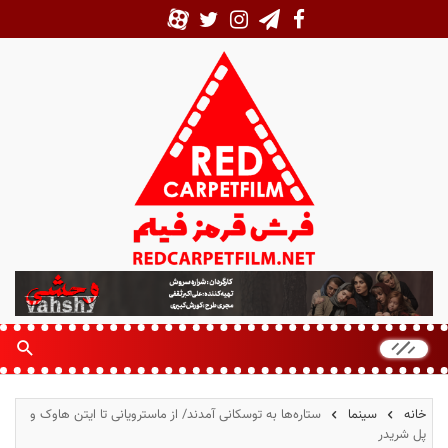
ف
ر
ش
ق
ر
م
خانه
سینما
ستاره‌ها به توسکانی آمدند/ از ماسترویانی تا ایتن هاوک و
ز
پل شریدر