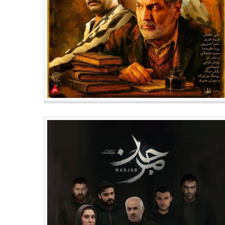
متولدین ۰۳ دی سینما ، تئاتر و
متولدین ۲۹ آذر سینما ، تئاتر و
یقی؛ حمید لولایی
موسیقی؛ مهتاب نصیرپور