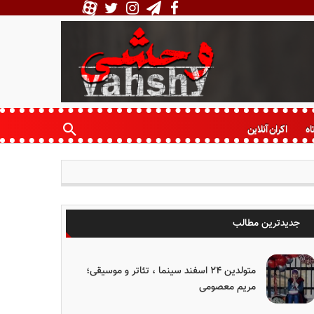
اه
اکران آنلاین
جدیدترین مطالب
متولدین ۲۴ اسفند سینما ، تئاتر و موسیقی؛
مریم معصومی