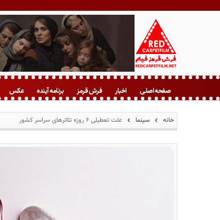
ف
ر
صفحه اصلی
اخبار
فرش قرمز
برنامه آینده
عکس
ش
ق
ر
خانه
سینما
علت تعطیلی ۶ روزه تئاترهای سراسر کشور
م
ز