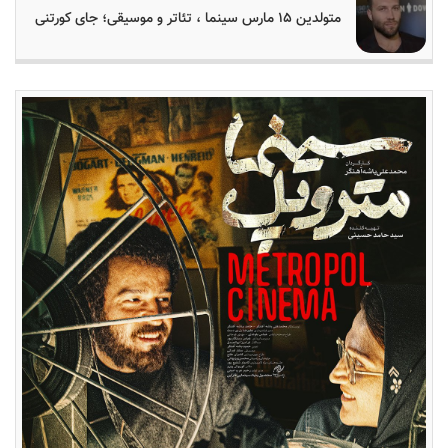
متولدین ۱۵ مارس سینما ، تئاتر و موسیقی؛ جای کورتنی