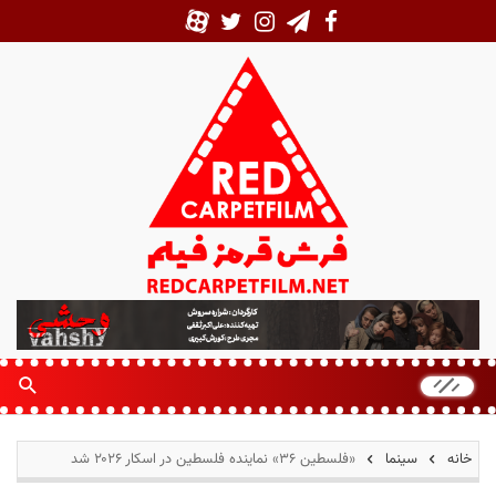
ف
ر
ش
ق
ر
م
خانه
سینما
«فلسطین ۳۶» نماینده فلسطین در اسکار ۲۰۲۶ شد
ز