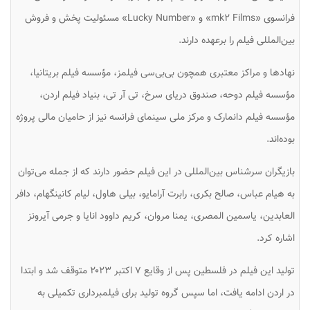
فرانسوی «mk۲ Films» و «Lucky Number» مسئولیت پخش و فروش
بین‌المللی فیلم را برعهده دارند.
نهادها و مراکز معتبری همچون بی‌بی‌سی فیلمز، مؤسسه فیلم بریتانیا،
مؤسسه فیلم دوحه، صندوق دریای سرخ، تی آر تی، بنیاد فیلم اردن،
مؤسسه فیلم دانمارک و مرکز ملی سینمای فرانسه نیز از حامیان مالی پروژه
بوده‌اند.
بازیگران سرشناس بین‌المللی در این فیلم حضور دارند که از جمله می‌توان
به هیام عباس، صالح بکری، رابرت آرامایو، بیلی هاول، لیام کانینگهام، دافر
العابدین، یاسمین المصری، یمنا مروان، کریم داوود انایا و جرمی آیرونز
اشاره کرد.
تولید این فیلم در فلسطین پس از وقایع ۷ اکتبر ۲۰۲۳ متوقف شد و ابتدا
در اردن ادامه یافت، اما سپس گروه تولید برای فیلمبرداری تکمیلی به