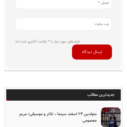
فیلدهای مورد نیاز با * علامت گذاری شده اند
جدیدترین مطالب
متولدین ۲۴ اسفند سینما ، تئاتر و موسیقی؛ مریم
معصومی