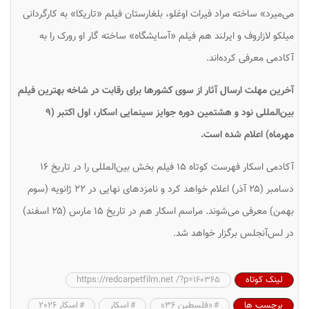
می‌میرد» ساخته مراد فیرات اوغلو، بلغارستان فیلم «تاریکا» به کارگردانی
میلکو لازاروف و ایرلند هم فیلم «آسایشگاه» ساخته گار او رورک را به
آکادمی معرفی کرده‌اند.
آخرین مهلت ارسال آثار از سوی کشورها برای رقابت در شاخه بهترین فیلم
بین‌المللی نود و هشتمین دوره جوایز سینمایی اسکار، اول اکتبر (۹
مهرماه) اعلام شده است.
آکادمی اسکار فهرست کوتاه ۱۵ فیلم بخش بین‌المللی را در تاریخ ۱۶
دسامبر (۲۵ آذر) اعلام خواهد کرد و نامزدهای نهایی در ۲۲ ژانویه (سوم
بهمن) معرفی می‌شوند. مراسم اسکار هم در تاریخ ۱۵ مارس (۲۵ اسفند)
در لس‌آنجلس برگزار خواهد شد.
لینک کوتاه
https://redcarpetfilm.net /?p=160365
برچسب ها
«فلسطین ۳۶»
اسکار
اسکار 2026