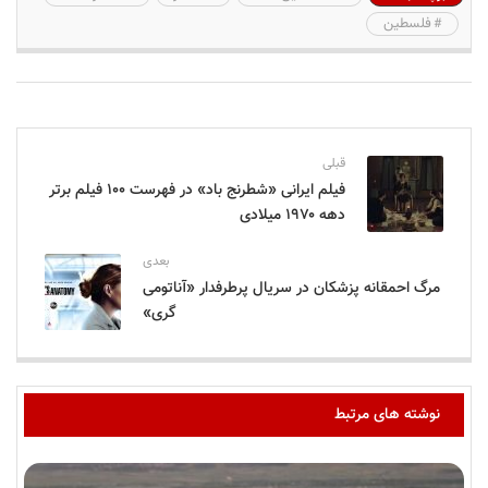
فلسطین
قبلی
فیلم ایرانی «شطرنج باد» در فهرست ۱۰۰ فیلم برتر
دهه ۱۹۷۰ میلادی
بعدی
مرگ احمقانه پزشکان در سریال پرطرفدار «آناتومی
گری»
نوشته های مرتبط