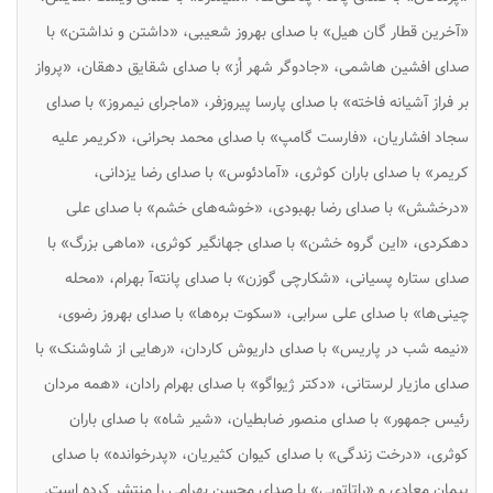
«آخرین قطار گان هیل» با صدای بهروز شعیبی، «داشتن و نداشتن» با
صدای افشین هاشمی، «جادوگر شهر اُز» با صدای شقایق دهقان، «پرواز
بر فراز آشیانه فاخته» با صدای پارسا پیروزفر، «ماجرای نیمروز» با صدای
سجاد افشاریان، «فارست گامپ» با صدای محمد بحرانی، «کریمر علیه
کریمر» با صدای باران کوثری، «آمادئوس» با صدای رضا یزدانی،
«درخشش» با صدای رضا بهبودی، «خوشه‌های خشم» با صدای علی
دهکردی، «این گروه خشن» با صدای جهانگیر کوثری، «ماهی بزرگ» با
صدای ستاره پسیانی، «شکارچی گوزن» با صدای پانته‌آ بهرام، «محله
چینی‌ها» با صدای علی سرابی، «سکوت بره‌ها» با صدای بهروز رضوی،
«نیمه شب در پاریس» با صدای داریوش کاردان، «رهایی از شاوشنک» با
صدای مازیار لرستانی، «دکتر ژیواگو» با صدای بهرام رادان، «همه مردان
رئیس جمهور» با صدای منصور ضابطیان، «شیر شاه» با صدای باران
کوثری، «درخت زندگی» با صدای کیوان کثیریان، «پدرخوانده» با صدای
پیمان معادی و «راتاتویی» با صدای محسن بهرامی را منتشر کرده است.