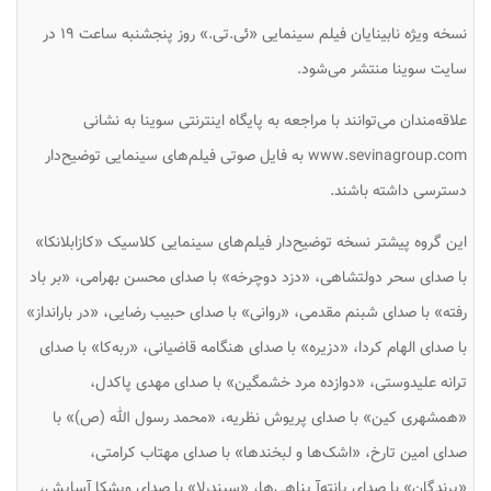
نسخه ویژه نابینایان فیلم سینمایی «ئی.تی.» روز پنجشنبه ساعت ۱۹ در
سایت سوینا منتشر می‌شود.
علاقه‌مندان می‌توانند با مراجعه به پایگاه اینترنتی سوینا به نشانی
www.sevinagroup.com به فایل صوتی فیلم‌های سینمایی توضیح‌دار
دسترسی داشته باشند.
این گروه پیشتر نسخه توضیح‌دار فیلم‌های سینمایی کلاسیک «کازابلانکا»
با صدای سحر دولتشاهی، «دزد دوچرخه» با صدای محسن بهرامی، «بر باد
رفته» با صدای شبنم مقدمی، «روانی» با صدای حبیب رضایی، «در بارانداز»
با صدای الهام کردا، «دزیره» با صدای هنگامه قاضیانی، «ربه‌کا» با صدای
ترانه علیدوستی، «دوازده مرد خشمگین» با صدای مهدی پاکدل،
«همشهری کین» با صدای پریوش نظریه، «محمد رسول الله (ص)» با
صدای امین تارخ، «اشک‌ها و لبخندها» با صدای مهتاب کرامتی،
«پرندگان» با صدای پانته‌آ پناهی‌ها، «سیندرلا» با صدای ویشکا آسایش،