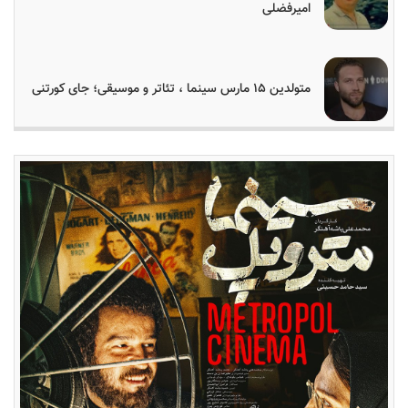
امیرفضلی
متولدین ۱۵ مارس سینما ، تئاتر و موسیقی؛ جای کورتنی