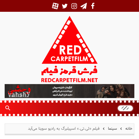
ف
ر
ش
ق
ر
م
خانه
سینما
فیلم «ئی.تی.» اسپیلبرگ به رادیو سوینا می‌آید
ز