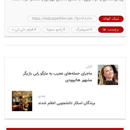
لینک کوتاه
https://redcarpetfilm.net /?p=148860
برچسب ها
اسپیلبرگ
رادیو سوینا
فیلم «ئی.تی.»
قبلی
ماجرای حمله‌های عجیب به مارگو رابی بازیگر
مشهور هالیوودی
بعدی
برندگان اسکار دانشجویی اعلام شدند