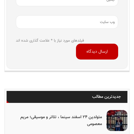
فیلدهای مورد نیاز با * علامت گذاری شده اند
جدیدترین مطالب
متولدین ۲۴ اسفند سینما ، تئاتر و موسیقی؛ مریم
معصومی