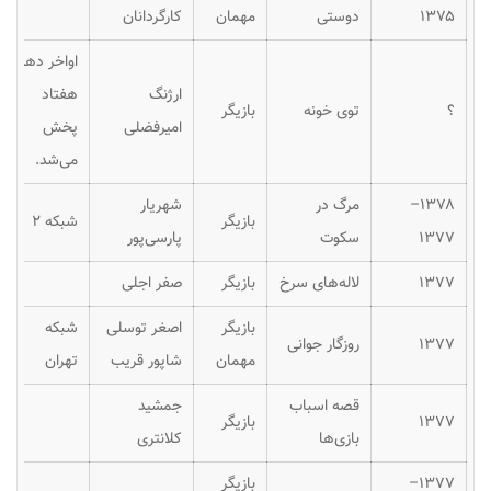
۱۳۷۵
دوستی
مهمان
کارگردانان
اواخر دهه
ارژنگ
هفتاد
؟
توی خونه
بازیگر
امیرفضلی
پخش
می‌شد.
۱۳۷۸–
مرگ در
شهریار
بازیگر
شبکه ۲
۱۳۷۷
سکوت
پارسی‌پور
۱۳۷۷
لاله‌های سرخ
بازیگر
صفر اجلی
بازیگر
اصغر توسلی
شبکه
۱۳۷۷
روزگار جوانی
مهمان
شاپور قریب
تهران
قصه اسباب
جمشید
۱۳۷۷
بازیگر
بازی‌ها
کلانتری
۱۳۷۷–
بازیگر