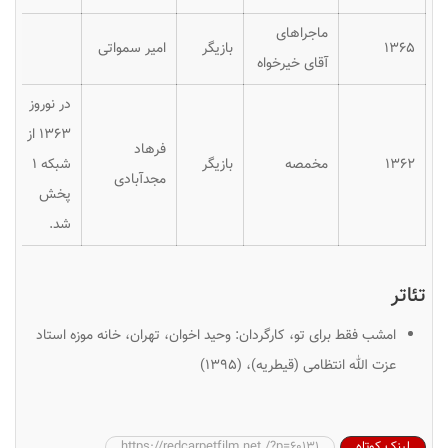
ماجراهای
۱۳۶۵
بازیگر
امیر سمواتی
آقای خیرخواه
در نوروز
۱۳۶۳ از
فرهاد
۱۳۶۲
مخمصه
بازیگر
شبکه ۱
مجدآبادی
پخش
شد.
تئاتر
امشب فقط براى تو، کارگردان: وحید اخوان، تهران، خانه موزه استاد
عزت الله انتظامی (قیطریه)، (۱۳۹۵)
لینک کوتاه
https://redcarpetfilm.net /?p=60131