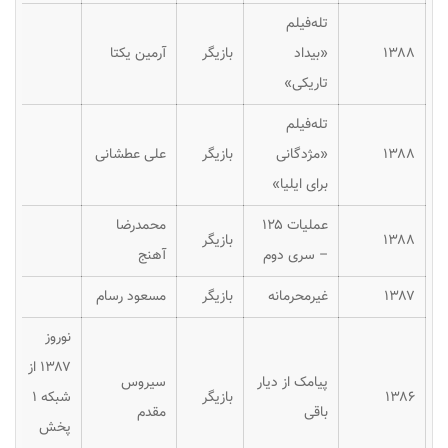
تله‌فیلم
۱۳۸۸
«بیداد
بازیگر
آرمین یکتا
تاریکی»
تله‌فیلم
۱۳۸۸
«مژدگانی
بازیگر
علی عطشانی
برای ایلیا»
عملیات ۱۲۵
محمدرضا
۱۳۸۸
بازیگر
– سری دوم
آهنج
۱۳۸۷
غیرمحرمانه
بازیگر
مسعود رسام
نوروز
۱۳۸۷ از
پیامک از دیار
سیروس
۱۳۸۶
بازیگر
شبکه ۱
باقی
مقدم
پخش