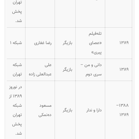
تهران
پخش
شد.
تله‌فیلم
۱۳۸۹
«عصای
بازیگر
رضا غفاری
شبکه ۱
پیری»
دانی و من –
علی
شبکه
۱۳۸۹
بازیگر
سری دوم
عبدالعلی زاده
تهران
در نوروز
۱۳۸۹ از
۱۳۸۸–
مسعود
شبکه
دارا و ندار
بازیگر
۱۳۸۹
ده‌نمکی
تهران
پخش
شد.