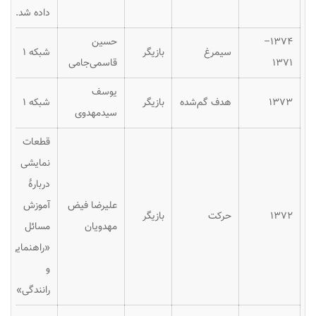
داده شد.
۱۳۷۴–
حسین
سیمرغ
بازیگر
شبکه ۱
۱۳۷۱
قاسمی‌جامی
یوسف
۱۳۷۳
هدف گم‌شده
بازیگر
شبکه ۱
سیدمهدوی
قطعات
نمایشی
دربارهٔ
علیرضا فیض
آموزش
۱۳۷۲
حرکت
بازیگر
مهدویان
مسائل
«راهنمایی
و
رانندگی»