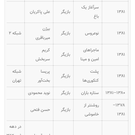
سرآغاز یک
۱۳۸۱
بازیگر
علی پاکریان
باغ
بیژن
۱۳۸۱
نوعروس
بازیگر
شبکه ۲
میرباقری
ماجراهای
کریم
۱۳۸۱
بازیگر
امین و مینا
سربخش
پشت
پریسا
شبکه
۱۳۸۱
بازیگر
کنکوری‌ها
بخت‌آور
تهران
۱۳۸۰–۱۳۸۱
ستاره باران
بازیگر
نوید محمودی
۱۳۷۸–
روشنتر از
بازیگر
حسن فتحی
۱۳۸۱
خاموشی
در دهه