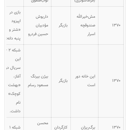
(فراماسونری)
نواب‌صفوی
بازی در
مش‌خیرالله
داریوش
اپیزود
۱۳۷۰
صندوقچه
بازیگر
مؤدبیان
«شتر و
اسرار
حسین فردرو
پنبه دانه»
شبکه ۲ –
این
سریال در
این خانه دور
بیژن بیرنگ
آغاز،
۱۳۷۰
بازیگر
است
مسعود رسام
«بهشت
کوچک»
نام
داشت.
محسن
۱۳۷۰
برگ‌ریزان
کارگردان
شبکه ۱