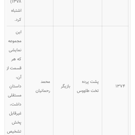
۱۳۷۸)
اشتباه
کرد.
این
مجموعه
نمایشی
که هر
قسمت از
آن،
پشت پرده
محمد
۱۳۷۴
بازیگر
داستانِ
تخت طاووس
رحمانیان
مستقلی
داشت،
غیرقابل
پخش
تشخیص