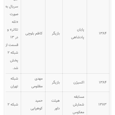
سریال به
صورت
«تله
پایان
تئاتر» و
۱۳۸۴
بازیگر
کاظم بلوچی
پادشاهی
در ۱۳
قسمت از
شبکه ۲
پخش
شد.
مهدی
شبکه
۱۳۸۴
اکسیژن
بازیگر
مظلومی
تهران
مسابقه
هیئت
حمید
۱۳۸۳
شمارش
شبکه ۲
داور
کوهپایی
معکوس