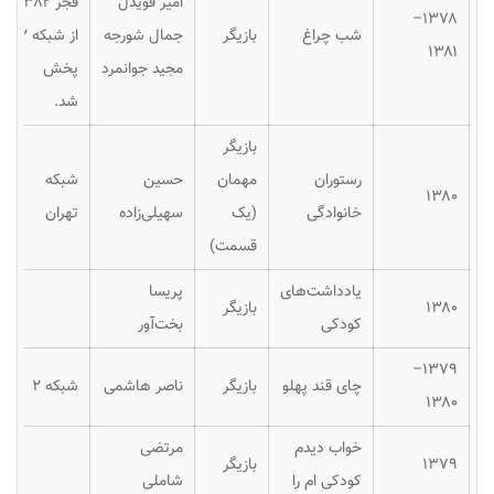
امیر قویدل
فجر ۱۳۸۲
۱۳۷۸–
شب چراغ
بازیگر
جمال شورجه
از شبکه ۲
۱۳۸۱
مجید جوانمرد
پخش
شد.
بازیگر
رستوران
مهمان
حسین
شبکه
۱۳۸۰
خانوادگی
(یک
سهیلی‌زاده
تهران
قسمت)
یادداشت‌های
پریسا
۱۳۸۰
بازیگر
کودکی
بخت‌آور
۱۳۷۹–
چای قند پهلو
بازیگر
ناصر هاشمی
شبکه ۲
۱۳۸۰
خواب دیدم
مرتضی
۱۳۷۹
بازیگر
کودکی ام را
شاملی