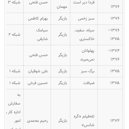
فردا دیر است
حسن فتحی
شبکه ۳
۱۳۷۶
مهمان
۱۳۷۶
سبز زخمی
بازیگر
بهرام کاظمی
۱۳۷۶–
سیاه، سفید،
سیامک
بازیگر
شبکه ۲
۱۳۷۵
خاکستری
شایقی
۱۳۷۴–
پهلوانان
بازیگر
حسن فتحی
۱۳۷۶
نمی‌میرند
۱۳۷۵
برگ سبز
بازیگر
علی شوقیان
شبکه ۱
۱۳۷۵
ضیافت
بازیگر
حسین فرخی
شبکه ۱
به
سفارش
اداره کار و
تله‌فیلم «گره
۱۳۷۴
بازیگر
رحیم محمدی
امور
شانس»