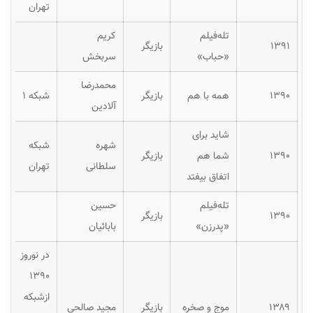
تهران
تله‌فیلم
کریم
۱۳۹۱
بازیگر
«حباب»
سربخش
محمدرضا
۱۳۹۰
همه با هم
بازیگر
شبکه ۱
آلادین
شاید برای
شهره
شبکه
۱۳۹۰
شما هم
بازیگر
سلطانی
تهران
اتفاق بیفتد
تله‌فیلم
حسین
۱۳۹۰
بازیگر
«پدرزن»
بابائیان
در نوروز
۱۳۹۰
ازشبکه
۱۳۸۹
موج و صخره
بازیگر
مجید صالحی