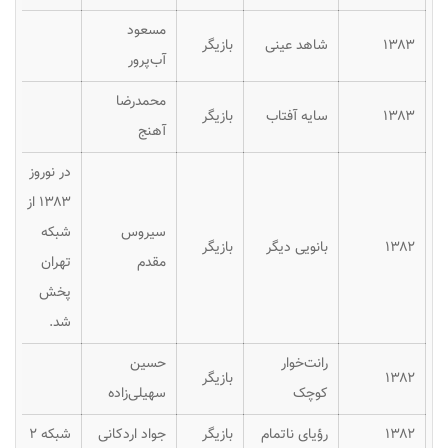
مسعود
۱۳۸۳
شاهد عینی
بازیگر
آب‌پرور
محمدرضا
۱۳۸۳
سایه آفتاب
بازیگر
آهنج
در نوروز
۱۳۸۳ از
سیروس
شبکه
۱۳۸۲
بانویی دیگر
بازیگر
مقدم
تهران
پخش
شد.
رانت‌خوار
حسین
۱۳۸۲
بازیگر
کوچک
سهیلی‌زاده
۱۳۸۲
رؤیای ناتمام
بازیگر
جواد اردکانی
شبکه ۲