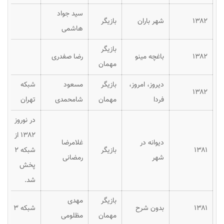
سید جواد
۱۳۸۲
شهر باران
بازیگر
هاشمی
بازیگر
۱۳۸۲
باغچه مینو
رضا صفدری
مهمان
دیروز، امروز،
بازیگر
مسعود
شبکه
۱۳۸۲
فردا
مهمان
شامحمدی
تهران
در نوروز
۱۳۸۲ از
دیوانه در
غلامرضا
۱۳۸۱
بازیگر
شبکه ۲
شهر
رمضانی
پخش
شد.
بازیگر
مهدی
۱۳۸۱
بدون شرح
شبکه ۳
مهمان
مظلومی