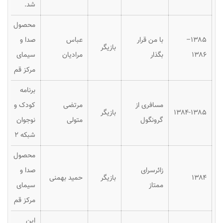
شد.
محصول
۱۳۸۵–
با من قرار
عباس
صدا و
بازیگر
۱۳۸۶
بگذار
مرادیان
سیمای
مرکز قم
برنامه
مسافری از
مرتضی
کودک و
۱۳۸۴-۱۳۸۵
بازیگر
گرونگول
متولی
نوجوان
شبکه ۲
محصول
زائرسرای
صدا و
۱۳۸۴
بازیگر
حمید بهمنی
ممتاز
سیمای
مرکز قم
این