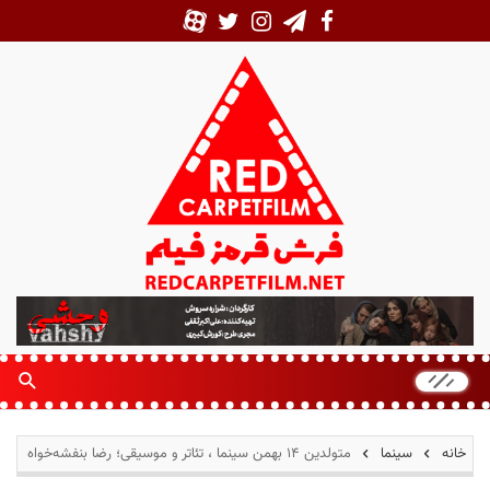
ف
ر
ش
ق
ر
م
خانه
سینما
متولدین ۱۴ بهمن سینما ، تئاتر و موسیقی؛ رضا بنفشه‌خواه
ز