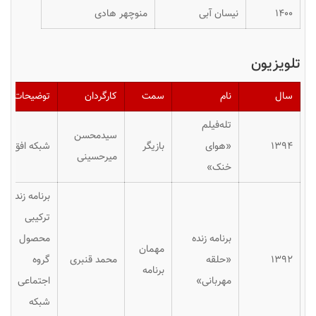
١۴٠٠
نیسان آبی
منوچهر هادی
تلویزیون
سال
نام
سمت
کارگردان
توضیحات
تله‌فیلم
سیدمحسن
۱۳۹۴
«هوای
بازیگر
شبکه افق
میرحسینی
خنک»
برنامه زنده
ترکیبی
برنامه زنده
محصول
مهمان
۱۳۹۲
«حلقه
محمد قنبری
گروه
برنامه
مهربانی»
اجتماعی
شبکه