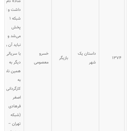
شاد» نام
داشت و از
شبکه ۱
پخش
می‌شد و
نباید آن را
داستان یک
خسرو
با سریالی
۱۳۷۴
بازیگر
شهر
معصومی
دیگر به
همین نام
به
کارگردانی
اصغر
فرهادی
(شبکه
تهران –