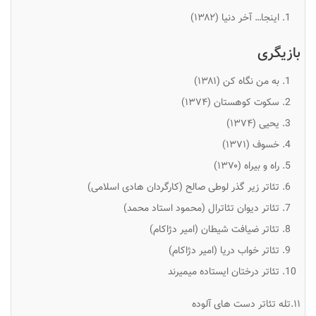
اینجا… آخر دنیا (۱۳۸۲)
بازیگری
به من نگاه کن (۱۳۸۱)
سکوت کوهستان (۱۳۷۴)
یحیی (۱۳۷۴)
خسوف (۱۳۷۱)
راه و بیراه (۱۳۷۰)
تئاتر زیر گذر لوطی صالح (کارگردان هادی اسلامی)
تئاتر دیوان تئاترال (محمود استاد محمد)
تئاتر ضیافت شیطان (امیر دژاکام)
تئاتر خواب دریا (امیر دژاکام)
تئاتر درختان ایستاده میمیرند
۱۱.تله تئاتر دست های آلوده