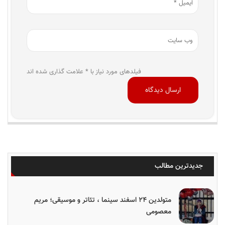
فیلدهای مورد نیاز با * علامت گذاری شده اند
جدیدترین مطالب
متولدین ۲۴ اسفند سینما ، تئاتر و موسیقی؛ مریم
معصومی