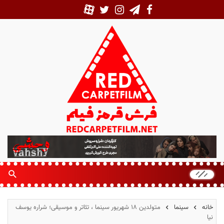
ف
ر
ش
ق
ر
م
خانه
سینما
متولدین ۱۸ شهریور سینما ، تئاتر و موسیقی؛ شراره یوسف
ز
نیا