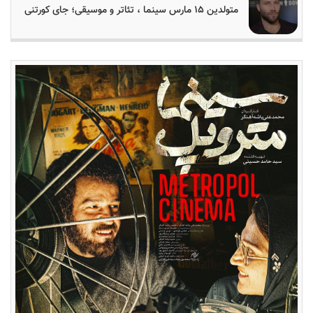
متولدین ۱۵ مارس سینما ، تئاتر و موسیقی؛ جای کورتنی