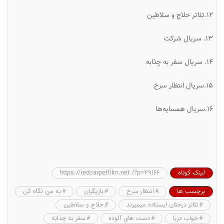
۱۲.تئاتر حلاج و سلاطین
۱۳. سریال شرکت
۱۴. سریال سفر به چذابه
۱۵.سریال انتظار سرخ
۱۶.سریال همسایه‌ها
لینک کوتاه
https://redcarpetfilm.net /?p=49166
برچسب ها
انتظار سرخ
بازیگران
به من نگاه کن
تئاتر درختان ایستاده میمیرند
حلاج و سلاطین
خواب دریا
دست های آلوده
سفر به چذابه