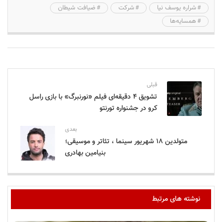
شراره یوسف نیا
شرکت
ضیافت شیطان
همسایه‌ها
قبلی
تشویق ۴ دقیقه‌‌ای فیلم «نورنبرگ» با بازی راسل
کرو در جشنواره تورنتو
بعدی
متولدین ۱۸ شهریور سینما ، تئاتر و موسیقی؛
بنیامین بهادری
نوشته های مرتبط