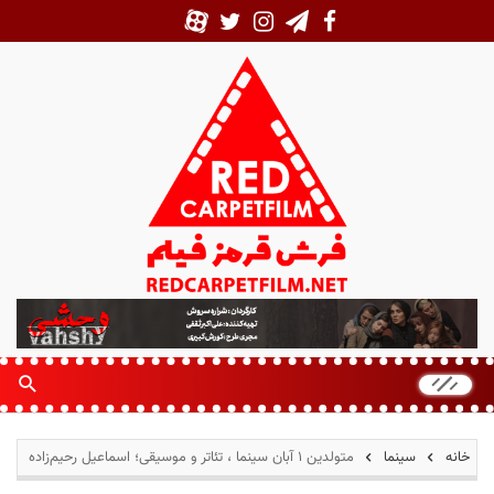
ف
ر
ش
ق
ر
م
خانه
سینما
متولدین ۱ آبان سینما ، تئاتر و موسیقی؛ اسماعیل رحیم‌زاده
ز