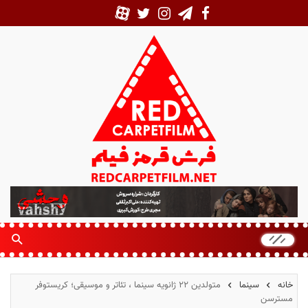
ف
ر
ش
ق
ر
م
خانه
سینما
متولدین ۲۲ ژانویه سینما ، تئاتر و موسیقی؛ کریستوفر
ز
مسترسن