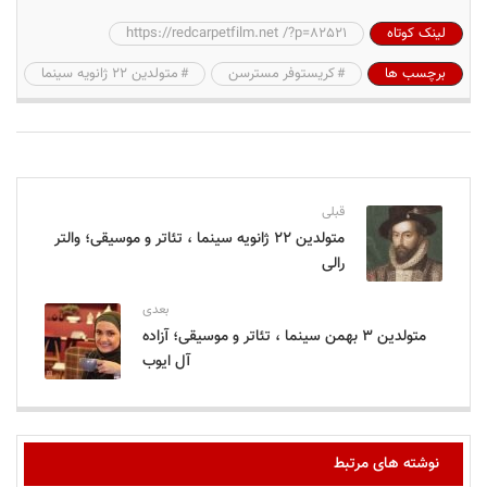
لینک کوتاه
https://redcarpetfilm.net /?p=82521
برچسب ها
کریستوفر مسترسن
متولدین 22 ژانویه سینما
قبلی
متولدین ۲۲ ژانویه سینما ، تئاتر و موسیقی؛ والتر
رالی
بعدی
متولدین ۳ بهمن سینما ، تئاتر و موسیقی؛ آزاده
آل ایوب
نوشته های مرتبط