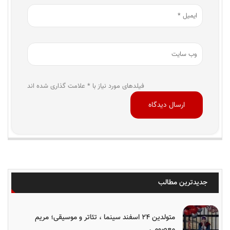
فیلدهای مورد نیاز با * علامت گذاری شده اند
جدیدترین مطالب
متولدین ۲۴ اسفند سینما ، تئاتر و موسیقی؛ مریم
معصومی