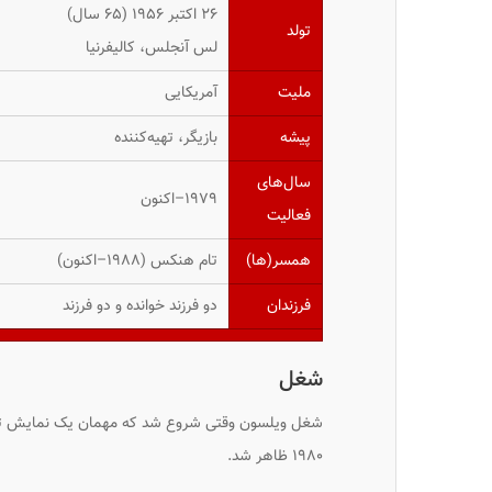
۲۶ اکتبر ۱۹۵۶ ‏(۶۵ سال)
تولد
لس آنجلس، کالیفرنیا
ملیت
آمریکایی
پیشه
بازیگر، تهیه‌کننده
سال‌های
۱۹۷۹–اکنون
فعالیت
همسر(ها)
تام هنکس (۱۹۸۸–اکنون)
فرزندان
دو فرزند خوانده و دو فرزند
شغل
۱۹۸۰ ظاهر شد.