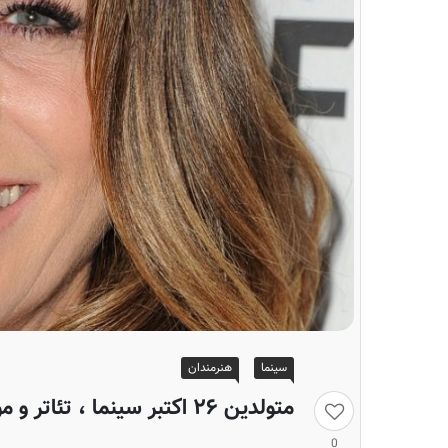
سینما
هنرمندان
متولدین ۲۶ اکتبر سینما ، تئاتر و موسیقی؛ ریتا ویلسون
0