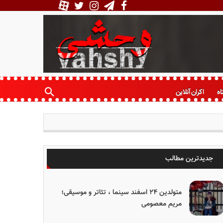
اه
اکران آنلاین
جدیدترین مطالب
متولدین ۲۴ اسفند سینما ، تئاتر و موسیقی؛
مریم معصومی