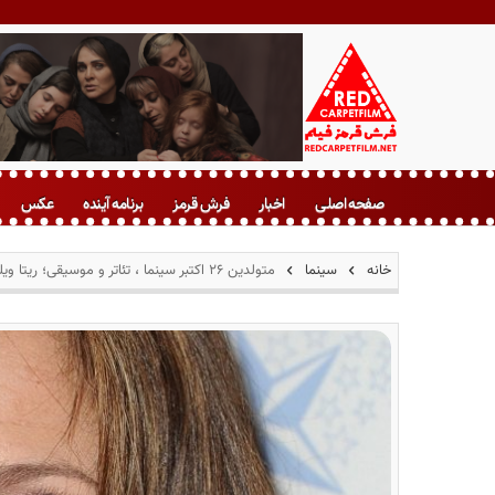
ف
ر
صفحه اصلی
اخبار
فرش قرمز
برنامه آینده
عکس
ش
ق
ر
خانه
سینما
متولدین ۲۶ اکتبر سینما ، تئاتر و موسیقی؛ ریتا ویلسون
م
ز