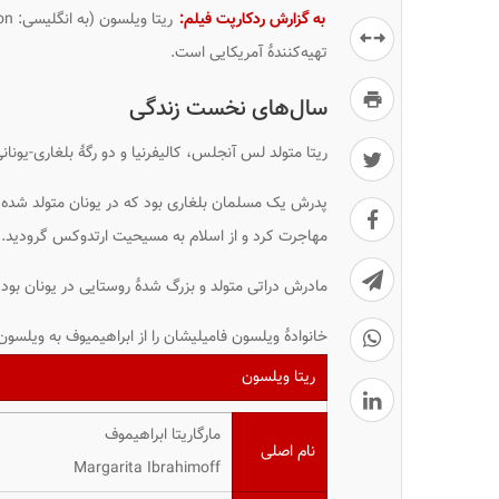
به گزارش ردکارپت فیلم:
ریتا ویلسون (به انگلیسی:
on
تهیه‌کنندهٔ آمریکایی است.
سال‌های نخست زندگی
ریتا متولد لس آنجلس، کالیفرنیا و دو رگهٔ بلغاری-یونا
پدرش یک مسلمان بلغاری بود که در یونان متولد شده بو
مهاجرت کرد و از اسلام به مسیحیت ارتدوکس گرودید.
مادرش دراتی متولد و بزرگ شدهٔ روستایی در یونان بود.
خانوادهٔ ویلسون فامیلیشان را از ابراهیمیوف به ویلسون
ریتا ویلسون
مارگاریتا ابراهیموف
نام اصلی
Margarita Ibrahimoff