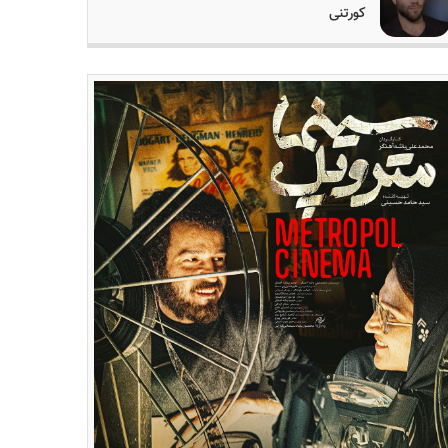
کورتنی