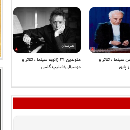
هنرمندان
ن ۲۱ بهمن سینما ، تئاتر و
متولدین ۳۱ ژانویه سینما ، تئاتر و
 پایور
موسیقی؛فیلیپ گلس
موس