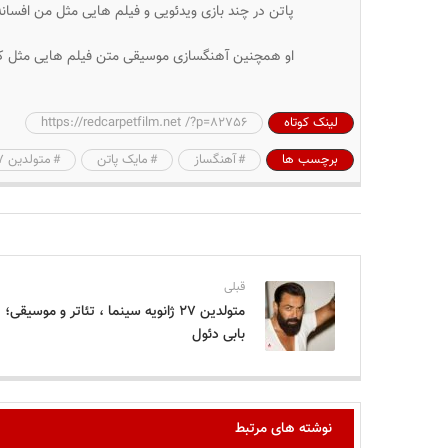
پاتن در چند بازی ویدئویی و فیلم هایی مثل من افس
او همچنین آهنگسازی موسیقی متن فیلم هایی مثل کرانک
لینک کوتاه
https://redcarpetfilm.net /?p=82756
برچسب ها
آهنگساز
مایک پاتن
متولدین 27 ژانویه سینما
قبلی
متولدین ۲۷ ژانویه سینما ، تئاتر و موسیقی؛
بابی دئول
نوشته های مرتبط