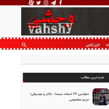
اه
اکران آنلاین
جدیدترین مطالب
متولدین ۲۴ اسفند سینما ، تئاتر و موسیقی؛
مریم معصومی