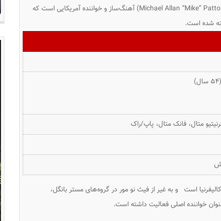
‘”مایک” پاتن (به انگلیسی: Michael Allan “Mike” Patton) آهنگ‌ساز و خواننده آمریکایی است که
ته شده است.
لترنیتیو متال، فانک متال، پاپ/راک
لش
ام کامل مایکل آلن پاتن زادهٔ ۲۷ ژانویه ۱۹۶۸ در کالیفرنیا است و به غیر از فیث نو مور در گروه‌های مستر بانگل،
عنوان خواننده اصلی فعالیت داشته است.