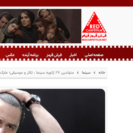
ف
ر
صفحه اصلی
اخبار
فرش قرمز
برنامه آینده
عکس
ش
ق
ر
خانه
سینما
متولدین ۲۷ ژانویه سینما ، تئاتر و موسیقی؛ مایک پاتن
م
ز