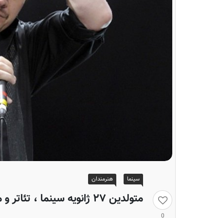
سینما
هنرمندان
متولدین ۲۷ ژانویه سینما ، تئاتر و موسیقی؛ مایک پاتن
0