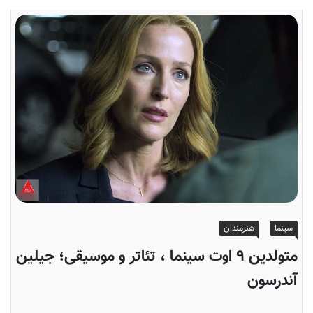
سینما
هنرمندان
متولدین ۹ اوت سینما ، تئاتر و موسیقی؛ جیلین
آندرسون