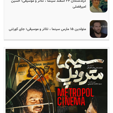
درگذشتگان ۲۴ اسفند سینما ، تئاتر و موسیقی؛ حسین
امیرفضلی
متولدین ۱۵ مارس سینما ، تئاتر و موسیقی؛ جای کورتنی