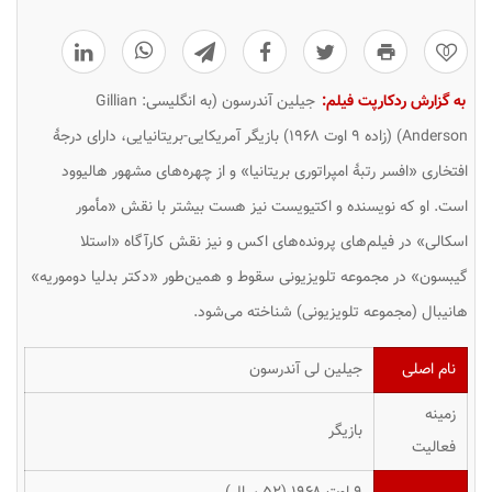
0
به گزارش ردکارپت فیلم:
جیلین آندرسون (به انگلیسی:
Gillian
Anderson
) (زاده ۹ اوت ۱۹۶۸) بازیگر آمریکایی-بریتانیایی، دارای درجهٔ
افتخاری «افسر رتبهٔ امپراتوری بریتانیا» و از چهره‌های مشهور هالیوود
است. او که نویسنده و اکتیویست نیز هست بیشتر با نقش «مأمور
اسکالی» در فیلم‌های پرونده‌های اکس و نیز نقش کارآگاه «استلا
گیبسون» در مجموعه تلویزیونی سقوط و همین‌طور «دکتر بدلیا دوموریه»
هانیبال (مجموعه تلویزیونی) شناخته می‌شود.
نام اصلی
جیلین لی آندرسون
زمینه
بازیگر
فعالیت