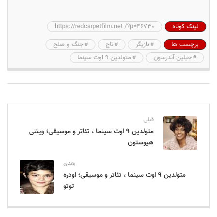
لینک کوتاه
https://redcarpetfilm.net /?p=46730
برچسب ها
بازیگر
تاج
جنگ و صلح
جیلین آندرسون
متولدین 9 اوت سینما
قبلی
متولدین ۹ اوت سینما ، تئاتر و موسیقی؛ ویتنی
هیوستون
بعدی
متولدین ۹ اوت سینما ، تئاتر و موسیقی؛ اودره
توتو