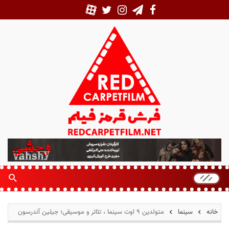
ف
ر
ش
ق
ر
م
خانه
سینما
متولدین ۹ اوت سینما ، تئاتر و موسیقی؛ جیلین آندرسون
ز