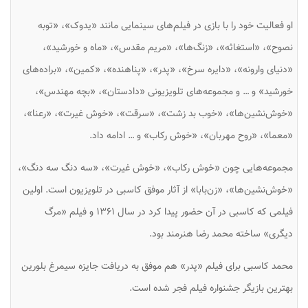
او فعالیت خود را با بازی در فیلم‌های سینمایی مانند «یدوک»، «توبه
نصوح»، «استغاثه»، «زنگ‌ها»، «مریم مقدس»، «ماه و خورشید»،
«دنیای وارونه»، «دایره سرخ»، «پدر»، «پناهنده»، «کمین»، «براده‌های
خورشید» و … و مجموعه‌های تلویزیونی «دادستان»، «بچه مهندس»،
«خوش‌نشین‌ها»، «خوب بد زشت»، «سرقت»، «خوش غیرت»، «رعنا»،
«معما»، «روح مهربان»، «خوش رکاب» و … ادامه داد.
مجموعه‌هایی چون «خوش رکاب»، «خوش غیرت»، «سه دنگ سه‌ دنگ»،
«خوش‌نشین‌ها»، «زن‌بابا» از آثار موفق کاسبی در تلویزیون است. اولین
فیلمی که کاسبی در آن حضور پیدا کرد در سال ۱۳۶۱ و فیلم «مرگ
دیگری» ساخته محمد رضا هنرمند بود.
محمد کاسبی برای فیلم «پدر» هم موفق به دریافت جایزه سیمرغ بلورین
بهترین بازیگر جشنواره فیلم فجر شده است.