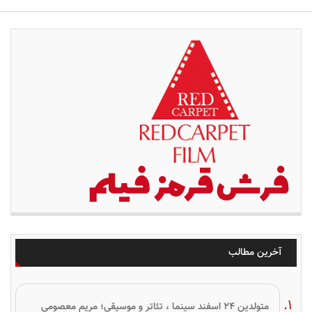
آخرین مطالب
متولدین ۲۴ اسفند سینما ، تئاتر و موسیقی؛ مریم معصومی