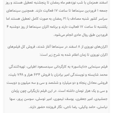
اسفند همزمان با شب نوزدهم ماه رمضان تا پنجشنبه تعطیل هستند و روز
جمعه ۱ فروردین سینماها تا ساعت ۱۷ فعالیت دارند. همچنین سینماهای
سراسر کشور شنبه مصادف با ۲۱ رمضان به صورت کامل تعطیل هستند اما
یکشنبه تا ساعت ۱۷ فعالیت دارند و برنامه اکران سینماها از روز دوشنبه ۴
فروردین طبق روال عادی انجام می‌شود.
اکران‌های نوروزی از ۸ اسفند در سینماها آغاز شدند، فروش کل فیلم‌های
اکران نوروزی تا زمان اعلام شده به شرح زیر است:
فیلم سینمایی «دایناسور» به کارگردانی سیدمسعود اطیابی، تهیه‌کنندگی
محمد شایسته و نویسندگی امیر برادران با فروش ۶۳۴ هزار و ۷۴۸ بلیت،
فروشی معادل پنجاه و دو میلیارد و ششصد و سی و سه میلیون و دویست
و سی و یک هزار تومان داشته است. در این فیلم بازیگرانی چون پژمان
جمشیدی، امیر جعفری، یوسف تیموری، امیر توسلی، سوسن پرور، سها
نیاستی، حامد وکیلی، رضا ناجی، نگار فروزنده حضور دارند.