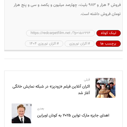
فروش ۴ هزار و ۹۸۳ بلیت، چهارصد میلیون و یکصد و سی و پنج هزار
تومان فروش داشته است.
لینک کوتاه
https://redcarpetfilm.net /?p=158994
برچسب ها
اکران نوروزی
اکران نوروزی ۱۴۰۴
قبلی
اکران آنلاین فیلم «زودپز» در شبکه نمایش خانگی
آغاز شد
بعدی
اهدای جایزه مارک تواین ۲۰۲۵ به کونان اوبراین