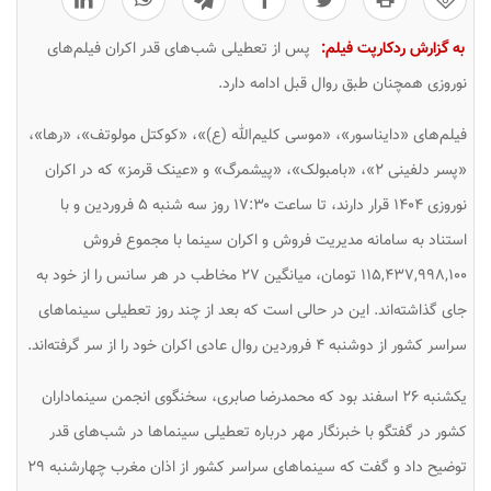
به گزارش ردکارپت فیلم:
پس از تعطیلی شب‌های قدر اکران فیلم‌های
نوروزی همچنان طبق روال قبل ادامه دارد.
فیلم‌های «دایناسور»، «موسی کلیم‌الله (ع)»، «کوکتل مولوتف»، «رها»،
«پسر دلفینی ۲»، «بامبولک»، «پیشمرگ» و «عینک قرمز» که در اکران
نوروزی ۱۴۰۴ قرار دارند، تا ساعت ۱۷:۳۰ روز سه شنبه ۵ فروردین و با
استناد به سامانه مدیریت فروش و اکران سینما با مجموع فروش
۱۱۵,۴۳۷,۹۹۸,۱۰۰ تومان، میانگین ۲۷ مخاطب در هر سانس را از خود به
جای گذاشته‌اند. این در حالی است که بعد از چند روز تعطیلی سینماهای
سراسر کشور از دوشنبه ۴ فروردین روال عادی اکران خود را از سر گرفته‌اند.
یکشنبه ۲۶ اسفند بود که محمدرضا صابری، سخنگوی انجمن سینماداران
کشور در گفتگو با خبرنگار مهر درباره تعطیلی سینماها در شب‌های قدر
توضیح داد و گفت که سینماهای سراسر کشور از اذان مغرب چهارشنبه ۲۹