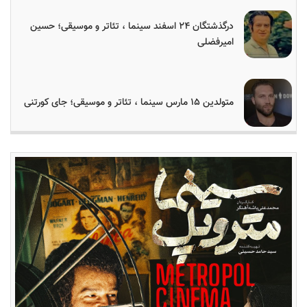
درگذشتگان ۲۴ اسفند سینما ، تئاتر و موسیقی؛ حسین
امیرفضلی
متولدین ۱۵ مارس سینما ، تئاتر و موسیقی؛ جای کورتنی