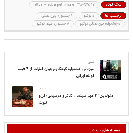
لینک کوتاه
https://redcarpetfilm.net /?p=161592
برچسب ها
توکیو
جشنواره بین‌المللی
جشنواره بین‌المللی توکیو
جشنواره فیلم توکیو
قبلی
میزبانی جشنواره کودک‌ونوجوان امارات از ۴ فیلم
کوتاه ایرانی
بعدی
متولدین ۱۲ مهر سینما ، تئاتر و موسیقی؛ آرزو
نبوت
نوشته های مرتبط